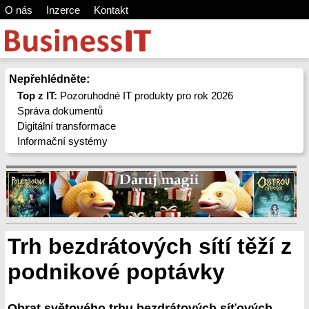
O nás
Inzerce
Kontakt
Nepřehlédněte:
Top z IT:
Pozoruhodné IT produkty pro rok 2026
Správa dokumentů
Digitální transformace
Informační systémy
Trh bezdrátových sítí těží z
podnikové poptávky
Obrat světového trhu bezdrátových síťových