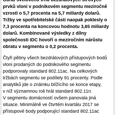
prvků vloni v podnikovém segmentu meziročně
vzrostl o 5,7 procenta na 5,7 miliardy dolarů.
Tržby ve spotřebitelské části naopak poklesly o
7,3 procenta na koncovou hodnotu 3,65 miliardy
dolarů. Kombinované výsledky z dílny
společnosti IDC hovoří o meziročním nárůstu
obratu v segmentu o 0,2 procenta.
Čtyři pětiny všech bezdrátových přístupových bodů
vloni prodaných do podnikového segmentu
podporovaly standard 802.11ac. Na celkových
tržbách segmentu se podílely 91 procenty. Podle
analytiků jde o známku blížícího se konce etapy,
v níž významnou roli hrál standard 802.11n.
V segmentu domácností ovšem panovala jiná
situace. Minimálně ve čtvrtém kvartálu 2017 se
přístupové body podporující standard 802.11ac