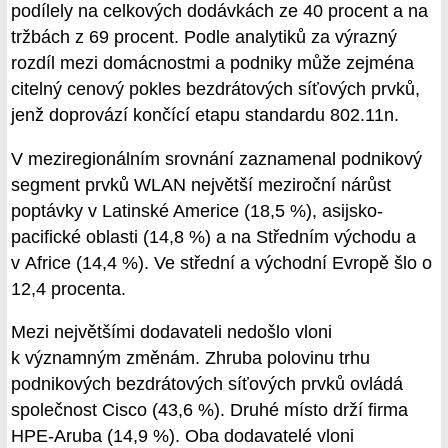
podílely na celkových dodávkách ze 40 procent a na
tržbách z 69 procent. Podle analytiků za výrazný
rozdíl mezi domácnostmi a podniky může zejména
citelný cenový pokles bezdrátových síťových prvků,
jenž doprovází končící etapu standardu 802.11n.
V meziregionálním srovnání zaznamenal podnikový
segment prvků WLAN největší meziroční nárůst
poptávky v Latinské Americe (18,5 %), asijsko-
pacifické oblasti (14,8 %) a na Středním východu a
v Africe (14,4 %). Ve střední a východní Evropě šlo o
12,4 procenta.
Mezi největšími dodavateli nedošlo vloni
k významným změnám. Zhruba polovinu trhu
podnikových bezdrátových síťových prvků ovládá
společnost Cisco (43,6 %). Druhé místo drží firma
HPE-Aruba (14,9 %). Oba dodavatelé vloni