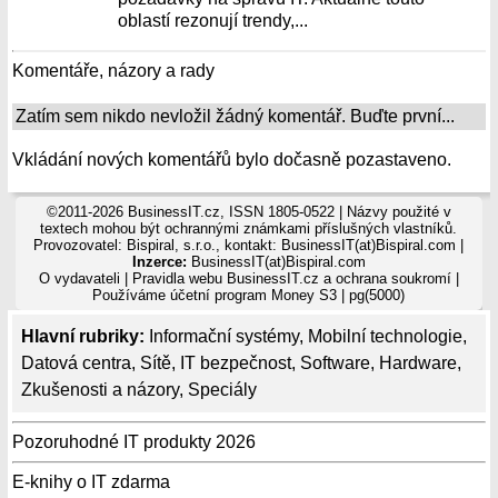
oblastí rezonují trendy,...
Komentáře, názory a rady
Zatím sem nikdo nevložil žádný komentář. Buďte první...
Vkládání nových komentářů bylo dočasně pozastaveno.
©2011-2026 BusinessIT.cz, ISSN 1805-0522 | Názvy použité v
textech mohou být ochrannými známkami příslušných vlastníků.
Provozovatel: Bispiral, s.r.o., kontakt: BusinessIT(at)Bispiral.com |
Inzerce:
BusinessIT(at)Bispiral.com
O vydavateli
|
Pravidla webu BusinessIT.cz a ochrana soukromí
|
Používáme
účetní program Money S3
| pg(5000)
Hlavní rubriky:
Informační systémy
,
Mobilní technologie
,
Datová centra
,
Sítě
,
IT bezpečnost
,
Software
,
Hardware
,
Zkušenosti a názory
,
Speciály
Pozoruhodné IT produkty 2026
E-knihy o IT zdarma