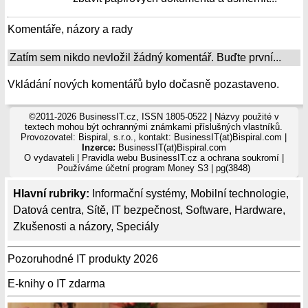
Komentáře, názory a rady
Zatím sem nikdo nevložil žádný komentář. Buďte první...
Vkládání nových komentářů bylo dočasně pozastaveno.
©2011-2026 BusinessIT.cz, ISSN 1805-0522 | Názvy použité v
textech mohou být ochrannými známkami příslušných vlastníků.
Provozovatel: Bispiral, s.r.o., kontakt: BusinessIT(at)Bispiral.com |
Inzerce:
BusinessIT(at)Bispiral.com
O vydavateli
|
Pravidla webu BusinessIT.cz a ochrana soukromí
|
Používáme
účetní program Money S3
| pg(3848)
Hlavní rubriky:
Informační systémy
,
Mobilní technologie
,
Datová centra
,
Sítě
,
IT bezpečnost
,
Software
,
Hardware
,
Zkušenosti a názory
,
Speciály
Pozoruhodné IT produkty 2026
E-knihy o IT zdarma