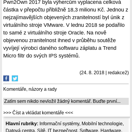
Pwn2Own 2017 byla výhercům vyplacena celková
částka v přepočtu přibližně 18,3 milionu Kč. Jednou z
nejzajímavějších objevených zranitelností byl únik z
virtuálního stroje VMware. V lednu 2018 se podařilo
to samé z virtuálního stroje Oracle. Na nově
objevenou zranitelnost ihned v průběhu soutěže
vyvíjejí výrobci daného softwaru záplatu a Trend
Micro filtr do svých IPS systémů.
(24. 8. 2018 | redakce2)
Komentáře, názory a rady
Zatím sem nikdo nevložil žádný komentář. Buďte první...
>>> Číst a vkládat komentáře <<<
Hlavní rubriky:
Informační systémy
,
Mobilní technologie
,
Datová centra
,
Sítě
,
IT bezpečnost
,
Software
,
Hardware
,