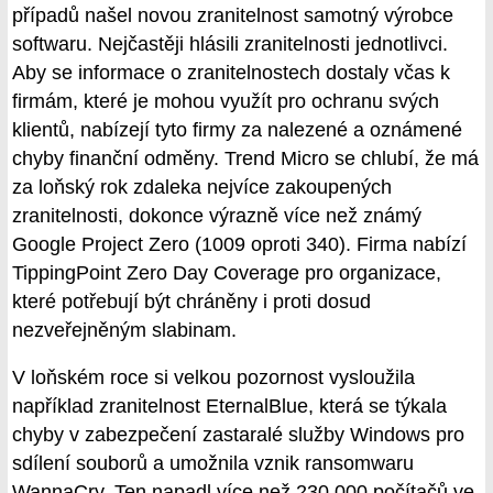
případů našel novou zranitelnost samotný výrobce
softwaru. Nejčastěji hlásili zranitelnosti jednotlivci.
Aby se informace o zranitelnostech dostaly včas k
firmám, které je mohou využít pro ochranu svých
klientů, nabízejí tyto firmy za nalezené a oznámené
chyby finanční odměny. Trend Micro se chlubí, že má
za loňský rok zdaleka nejvíce zakoupených
zranitelnosti, dokonce výrazně více než známý
Google Project Zero (1009 oproti 340). Firma nabízí
TippingPoint Zero Day Coverage pro organizace,
které potřebují být chráněny i proti dosud
nezveřejněným slabinam.
V loňském roce si velkou pozornost vysloužila
například zranitelnost EternalBlue, která se týkala
chyby v zabezpečení zastaralé služby Windows pro
sdílení souborů a umožnila vznik ransomwaru
WannaCry. Ten napadl více než 230 000 počítačů ve