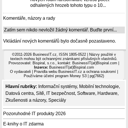
odhalených hrozeb tohoto typu o 10...
Komentáře, názory a rady
Zatím sem nikdo nevložil žádný komentář. Buďte první...
Vkládání nových komentářů bylo dočasně pozastaveno.
©2011-2026 BusinessIT.cz, ISSN 1805-0522 | Názvy použité v
textech mohou být ochrannými známkami příslušných vlastníků.
Provozovatel: Bispiral, s.r.o., kontakt: BusinessIT(at)Bispiral.com |
Inzerce:
BusinessIT(at)Bispiral.com
O vydavateli
|
Pravidla webu BusinessIT.cz a ochrana soukromí
|
Používáme
účetní program Money S3
| pg(7662)
Hlavní rubriky:
Informační systémy
,
Mobilní technologie
,
Datová centra
,
Sítě
,
IT bezpečnost
,
Software
,
Hardware
,
Zkušenosti a názory
,
Speciály
Pozoruhodné IT produkty 2026
E-knihy o IT zdarma