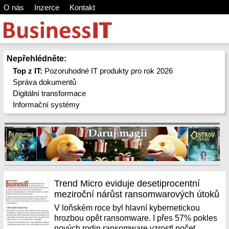
O nás
Inzerce
Kontakt
Nepřehlédněte:
Top z IT:
Pozoruhodné IT produkty pro rok 2026
Správa dokumentů
Digitální transformace
Informační systémy
Trend Micro eviduje desetiprocentní
meziroční nárůst ransomwarových útoků
V loňském roce byl hlavní kybernetickou
hrozbou opět ransomware. I přes 57% pokles
nových rodin ransomware vzrostl počet