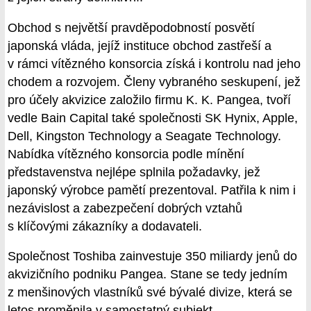
Obchod s největší pravděpodobností posvětí
japonská vláda, jejíž instituce obchod zastřeší a
v rámci vítězného konsorcia získá i kontrolu nad jeho
chodem a rozvojem. Členy vybraného seskupení, jež
pro účely akvizice založilo firmu K. K. Pangea, tvoří
vedle Bain Capital také společnosti SK Hynix, Apple,
Dell, Kingston Technology a Seagate Technology.
Nabídka vítězného konsorcia podle mínění
představenstva nejlépe splnila požadavky, jež
japonský výrobce pamětí prezentoval. Patřila k nim i
nezávislost a zabezpečení dobrých vztahů
s klíčovými zákazníky a dodavateli.
Společnost Toshiba zainvestuje 350 miliardy jenů do
akvizičního podniku Pangea. Stane se tedy jedním
z menšinových vlastníků své bývalé divize, která se
letos proměnila v samostatný subjekt.