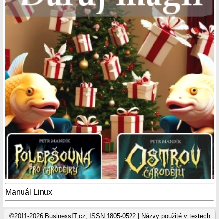
Manuál Linux
©2011-2026 BusinessIT.cz, ISSN 1805-0522 | Názvy použité v textech