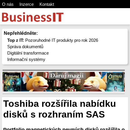
O nás
Inzerce
Kontakt
Nepřehlédněte:
Top z IT:
Pozoruhodné IT produkty pro rok 2026
Správa dokumentů
Digitální transformace
Informační systémy
Toshiba rozšířila nabídku
disků s rozhraním SAS
Portfolio magnetických pevných disků rozšířila o