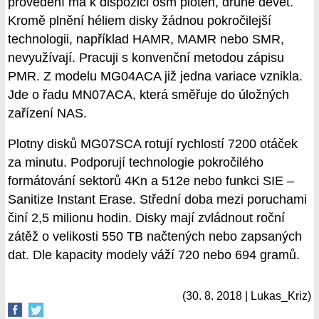
provedení má k dispozici osm ploten, druhé devět.
Kromě plnění héliem disky žádnou pokročilejší
technologii, například HAMR, MAMR nebo SMR,
nevyužívají. Pracuji s konvenční metodou zápisu
PMR. Z modelu MG04ACA již jedna variace vznikla.
Jde o řadu MN07ACA, která směřuje do úložných
zařízení NAS.
Plotny disků MG07SCA rotují rychlostí 7200 otáček
za minutu. Podporují technologie pokročilého
formátování sektorů 4Kn a 512e nebo funkci SIE –
Sanitize Instant Erase. Střední doba mezi poruchami
činí 2,5 milionu hodin. Disky mají zvládnout roční
zátěž o velikosti 550 TB načtených nebo zapsaných
dat. Dle kapacity modely váží 720 nebo 694 gramů.
(30. 8. 2018 | Lukas_Kriz)