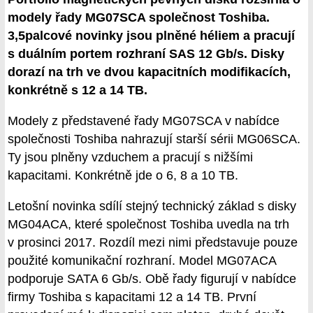
modely řady MG07SCA společnost Toshiba.
3,5palcové novinky jsou plněné héliem a pracují
s duálním portem rozhraní SAS 12 Gb/s. Disky
dorazí na trh ve dvou kapacitních modifikacích,
konkrétně s 12 a 14 TB.
Modely z představené řady MG07SCA v nabídce
společnosti Toshiba nahrazují starší sérii MG06SCA.
Ty jsou plněny vzduchem a pracují s nižšími
kapacitami. Konkrétně jde o 6, 8 a 10 TB.
Letošní novinka sdílí stejný technický základ s disky
MG04ACA, které společnost Toshiba uvedla na trh
v prosinci 2017. Rozdíl mezi nimi představuje pouze
použité komunikační rozhraní. Model MG07ACA
podporuje SATA 6 Gb/s. Obě řady figurují v nabídce
firmy Toshiba s kapacitami 12 a 14 TB. První