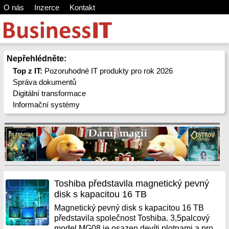
O nás
Inzerce
Kontakt
Nepřehlédněte:
Top z IT:
Pozoruhodné IT produkty pro rok 2026
Správa dokumentů
Digitální transformace
Informační systémy
Toshiba představila magnetický pevný
disk s kapacitou 16 TB
Magnetický pevný disk s kapacitou 16 TB
představila společnost Toshiba. 3,5palcový
model MG08 je osazen devíti plotnami a pro