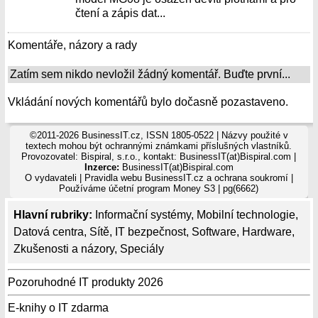
čtení a zápis dat...
Komentáře, názory a rady
Zatím sem nikdo nevložil žádný komentář. Buďte první...
Vkládání nových komentářů bylo dočasně pozastaveno.
©2011-2026 BusinessIT.cz, ISSN 1805-0522 | Názvy použité v
textech mohou být ochrannými známkami příslušných vlastníků.
Provozovatel: Bispiral, s.r.o., kontakt: BusinessIT(at)Bispiral.com |
Inzerce:
BusinessIT(at)Bispiral.com
O vydavateli
|
Pravidla webu BusinessIT.cz a ochrana soukromí
|
Používáme
účetní program Money S3
| pg(6662)
Hlavní rubriky:
Informační systémy
,
Mobilní technologie
,
Datová centra
,
Sítě
,
IT bezpečnost
,
Software
,
Hardware
,
Zkušenosti a názory
,
Speciály
Pozoruhodné IT produkty 2026
E-knihy o IT zdarma