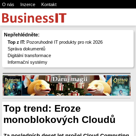
O nás
Inzerce
Kontakt
Nepřehlédněte:
Top z IT:
Pozoruhodné IT produkty pro rok 2026
Správa dokumentů
Digitální transformace
Informační systémy
Top trend: Eroze
monoblokových Cloudů
Za posledních deset let prošel Cloud Computing