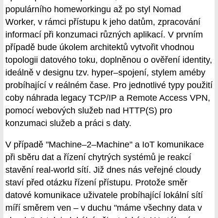
populárního homeworkingu až po styl Nomad
Worker, v rámci přístupu k jeho datům, zpracování
informací při konzumaci různých aplikací. V prvním
případě bude úkolem architektů vytvořit vhodnou
topologii datového toku, doplněnou o ověření identity,
ideálně v designu tzv. hyper–spojení, stylem améby
probíhající v reálném čase. Pro jednotlivé typy použití
coby náhrada legacy TCP/IP a Remote Access VPN,
pomocí webových služeb nad HTTP(S) pro
konzumaci služeb a práci s daty.
V případě "Machine–2–Machine" a IoT komunikace
při sběru dat a řízení chytrých systémů je reakcí
stavění real-world sítí. Již dnes nás veřejné cloudy
staví před otázku řízení přístupu. Protože směr
datové komunikace uživatele probíhající lokální sítí
míří směrem ven – v duchu "máme všechny data v