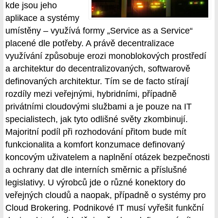
kde jsou jeho
aplikace a systémy
umístěny – využívá formy „Service as a Service“
placené dle potřeby. A právě decentralizace
využívání způsobuje erozi monoblokových prostředí
a architektur do decentralizovaných, softwarově
definovaných architektur. Tím se de facto stírají
rozdíly mezi veřejnými, hybridními, případně
privátními cloudovými službami a je pouze na IT
specialistech, jak tyto odlišné světy zkombinují.
Majoritní podíl při rozhodování přitom bude mít
funkcionalita a komfort konzumace definovaný
koncovým uživatelem a naplnění otázek bezpečnosti
a ochrany dat dle interních směrnic a příslušné
legislativy. U výrobců jde o různé konektory do
veřejných cloudů a naopak, případně o systémy pro
Cloud Brokering. Podnikové IT musí vyřešit funkční