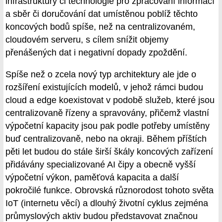
infrastruktury či technologie pro zpracování informací
a sběr či doručování dat umístěnou poblíž těchto
koncových bodů spíše, než na centralizovaném,
cloudovém serveru, s cílem snížit objemy
přenášených dat i negativní dopady zpoždění.
Spíše než o zcela nový typ architektury ale jde o
rozšíření existujících modelů, v jehož rámci budou
cloud a edge koexistovat v podobě služeb, které jsou
centralizovaně řízeny a spravovány, přičemž vlastní
výpočetní kapacity jsou pak podle potřeby umístěny
buď centralizovaně, nebo na okraji. Během příštích
pěti let budou do stále širší škály koncových zařízení
přidávány specializované AI čipy a obecně vyšší
výpočetní výkon, paměťová kapacita a další
pokročilé funkce. Obrovská různorodost tohoto světa
IoT (internetu věcí) a dlouhý životní cyklus zejména
průmyslových aktiv budou představovat značnou