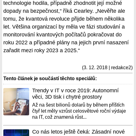
technologie hodila, případně zhodnotit její možné
dopady na bezpečnost,“ říká Cearley. „Nevěřte ale
tomu, že kvantová revoluce přijde během několika
let. Většina organizací by měla ve fázi studování a
monitorování kvantových počítačů pokračovat do
roku 2022 a případné plány na jejich první nasazení
zařadit mezi roky 2023 a 2025.“
(3. 12. 2018 | redakce2)
Tento článek je součástí těchto speciálů:
Trendy v IT v roce 2019: Autonomní
věci, 3D tisk i chytré prostory
Až na šest bilionů dolarů by během příštích
čtyř let měly vzrůst celosvětové roční výdaje
na IT, což znamená růst...
Co nás letos ještě čeká: Zásadní nové