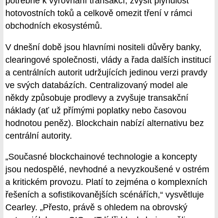
potřebné k vyrovnání transakcí, zvýšit plynulost
hotovostních toků a celkově omezit tření v rámci
obchodních ekosystémů.
V dnešní době jsou hlavními nositeli důvěry banky,
clearingové společnosti, vlády a řada dalších institucí
a centrálních autorit udržujících jedinou verzi pravdy
ve svých databázích. Centralizovaný model ale
někdy způsobuje prodlevy a zvyšuje transakční
náklady (ať už přímými poplatky nebo časovou
hodnotou peněz). Blockchain nabízí alternativu bez
centrální autority.
„Současné blockchainové technologie a koncepty
jsou nedospělé, nevhodné a nevyzkoušené v ostrém
a kritickém provozu. Platí to zejména o komplexních
řešeních a sofistikovanějších scénářích,“ vysvětluje
Cearley. „Přesto, právě s ohledem na obrovský