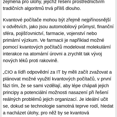
zejména pro úlohy, jejichž řešení prostřednictvím
tradičních algoritmů trvá příliš dlouho.
Kvantové počítače mohou být zřejmě nejpřínosnější
v odvětvích, jako jsou automobilový průmysl, finanční
sféra, pojišťovnictví, farmacie, vojenství nebo
primární výzkum. Ve farmacii je například možné
pomocí kvantových počítačů modelovat molekulární
interakce na atomární úrovni a zrychlit tak vývoj
nových léků proti rakovině.
„CIO a lídři odpovědní za IT by měli začít zvažovat a
plánovat možné využití kvantových počítačů, v první
fázi tím, že se sami vzdělají, aby lépe chápali jejich
principy a potenciální možnosti nasazení při řešení
reálných problémů jejich organizací. Je ideální učit
se, dokud se technologie samotná teprve rodí, hledat
a nacházet úlohy, pro něž by se kvantová