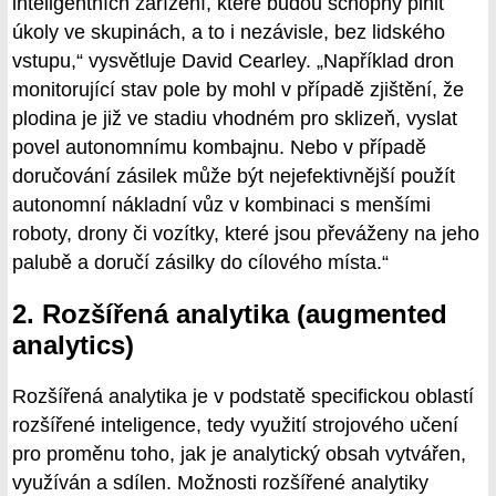
inteligentních zařízení, které budou schopny plnit
úkoly ve skupinách, a to i nezávisle, bez lidského
vstupu,“ vysvětluje David Cearley. „Například dron
monitorující stav pole by mohl v případě zjištění, že
plodina je již ve stadiu vhodném pro sklizeň, vyslat
povel autonomnímu kombajnu. Nebo v případě
doručování zásilek může být nejefektivnější použít
autonomní nákladní vůz v kombinaci s menšími
roboty, drony či vozítky, které jsou převáženy na jeho
palubě a doručí zásilky do cílového místa.“
2. Rozšířená analytika (augmented
analytics)
Rozšířená analytika je v podstatě specifickou oblastí
rozšířené inteligence, tedy využití strojového učení
pro proměnu toho, jak je analytický obsah vytvářen,
využíván a sdílen. Možnosti rozšířené analytiky