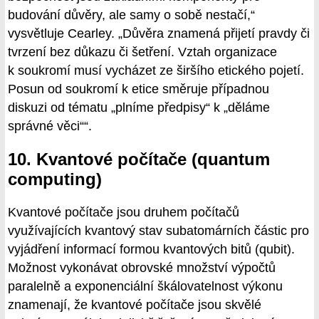
budování důvěry, ale samy o sobě nestačí,“
vysvětluje Cearley. „Důvěra znamená přijetí pravdy či
tvrzení bez důkazu či šetření. Vztah organizace
k soukromí musí vycházet ze širšího etického pojetí.
Posun od soukromí k etice směruje případnou
diskuzi od tématu „plníme předpisy“ k „děláme
správné věci““.
10. Kvantové počítače (quantum
computing)
Kvantové počítače jsou druhem počítačů
využívajících kvantový stav subatomárních částic pro
vyjádření informací formou kvantových bitů (qubit).
Možnost vykonávat obrovské množství výpočtů
paralelně a exponenciální škálovatelnost výkonu
znamenají, že kvantové počítače jsou skvělé