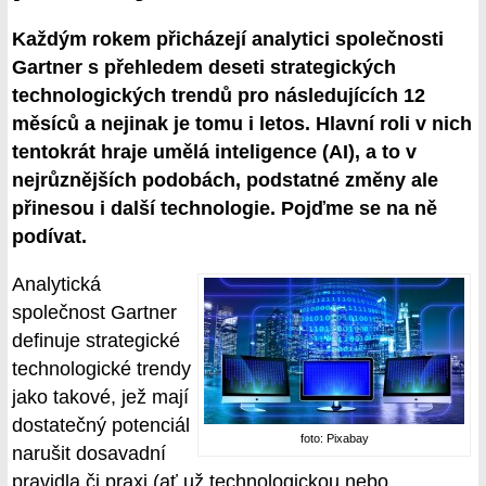
Každým rokem přicházejí analytici společnosti
Gartner s přehledem deseti strategických
technologických trendů pro následujících 12
měsíců a nejinak je tomu i letos. Hlavní roli v nich
tentokrát hraje umělá inteligence (AI), a to v
nejrůznějších podobách, podstatné změny ale
přinesou i další technologie. Pojďme se na ně
podívat.
Analytická
společnost Gartner
definuje strategické
technologické trendy
jako takové, jež mají
dostatečný potenciál
foto: Pixabay
narušit dosavadní
pravidla či praxi (ať už technologickou nebo