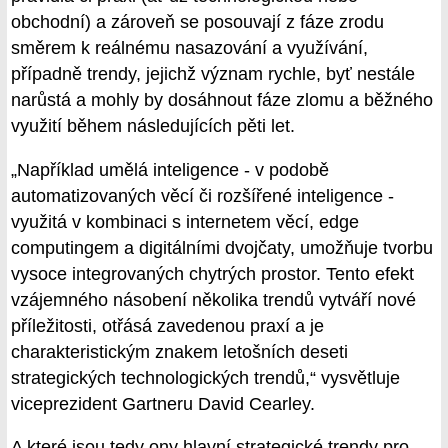
obchodní) a zároveň se posouvají z fáze zrodu
směrem k reálnému nasazování a využívání,
případně trendy, jejichž význam rychle, byť nestále
narůstá a mohly by dosáhnout fáze zlomu a běžného
využití během následujících pěti let.
„Například umělá inteligence - v podobě
automatizovaných věcí či rozšířené inteligence -
využitá v kombinaci s internetem věcí, edge
computingem a digitálními dvojčaty, umožňuje tvorbu
vysoce integrovaných chytrých prostor. Tento efekt
vzájemného násobení několika trendů vytváří nové
příležitosti, otřásá zavedenou praxí a je
charakteristickým znakem letošních deseti
strategických technologických trendů,“ vysvětluje
viceprezident Gartneru David Cearley.
A které jsou tedy ony hlavní strategické trendy pro