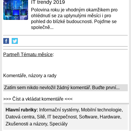
IT trendy 2019
Polovina roku je vhodným okamžikem pro
ohlédnutí se za uplynulými měsíci i pro
pohled do blízké budoucnosti. Pojďme se
společně...
Partneři Tématu měsíce
:
Komentáře, názory a rady
Zatím sem nikdo nevložil žádný komentář. Buďte první...
>>> Číst a vkládat komentáře <<<
Hlavní rubriky:
Informační systémy
,
Mobilní technologie
,
Datová centra
,
Sítě
,
IT bezpečnost
,
Software
,
Hardware
,
Zkušenosti a názory
,
Speciály