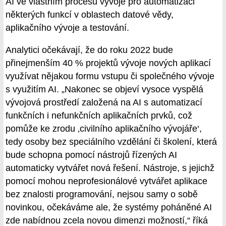
AI ve vlastním procesu vývoje pro automatizaci
některých funkcí v oblastech datové vědy,
aplikačního vývoje a testování.
Analytici očekávají, že do roku 2022 bude
přinejmenším 40 % projektů vývoje nových aplikací
využívat nějakou formu vstupu či společného vývoje
s využitím AI. „Nakonec se objeví vysoce vyspělá
vývojová prostředí založená na AI s automatizací
funkčních i nefunkčních aplikačních prvků, což
pomůže ke zrodu ‚civilního aplikačního vývojáře‘,
tedy osoby bez speciálního vzdělání či školení, která
bude schopna pomocí nástrojů řízených AI
automaticky vytvářet nová řešení. Nástroje, s jejichž
pomocí mohou neprofesionálové vytvářet aplikace
bez znalosti programování, nejsou samy o sobě
novinkou, očekáváme ale, že systémy poháněné AI
zde nabídnou zcela novou dimenzi možností,“ říká