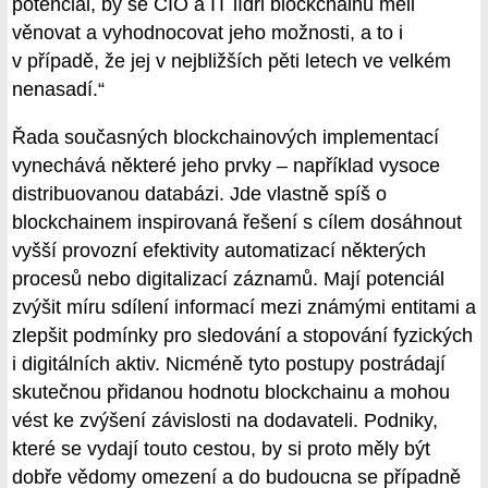
potenciál, by se CIO a IT lídři blockchainu měli
věnovat a vyhodnocovat jeho možnosti, a to i
v případě, že jej v nejbližších pěti letech ve velkém
nenasadí.“
Řada současných blockchainových implementací
vynechává některé jeho prvky – například vysoce
distribuovanou databázi. Jde vlastně spíš o
blockchainem inspirovaná řešení s cílem dosáhnout
vyšší provozní efektivity automatizací některých
procesů nebo digitalizací záznamů. Mají potenciál
zvýšit míru sdílení informací mezi známými entitami a
zlepšit podmínky pro sledování a stopování fyzických
i digitálních aktiv. Nicméně tyto postupy postrádají
skutečnou přidanou hodnotu blockchainu a mohou
vést ke zvýšení závislosti na dodavateli. Podniky,
které se vydají touto cestou, by si proto měly být
dobře vědomy omezení a do budoucna se případně