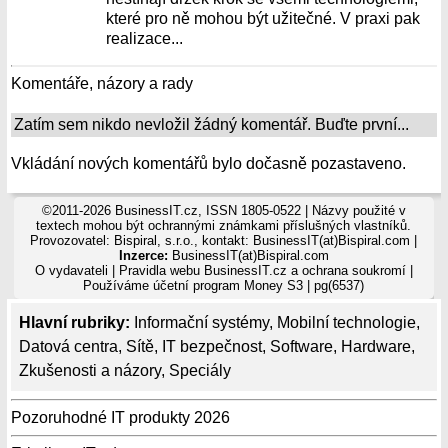
které pro ně mohou být užitečné. V praxi pak
realizace...
Komentáře, názory a rady
Zatím sem nikdo nevložil žádný komentář. Buďte první...
Vkládání nových komentářů bylo dočasně pozastaveno.
©2011-2026 BusinessIT.cz, ISSN 1805-0522 | Názvy použité v
textech mohou být ochrannými známkami příslušných vlastníků.
Provozovatel: Bispiral, s.r.o., kontakt: BusinessIT(at)Bispiral.com |
Inzerce:
BusinessIT(at)Bispiral.com
O vydavateli
|
Pravidla webu BusinessIT.cz a ochrana soukromí
|
Používáme
účetní program Money S3
| pg(6537)
Hlavní rubriky:
Informační systémy
,
Mobilní technologie
,
Datová centra
,
Sítě
,
IT bezpečnost
,
Software
,
Hardware
,
Zkušenosti a názory
,
Speciály
Pozoruhodné IT produkty 2026