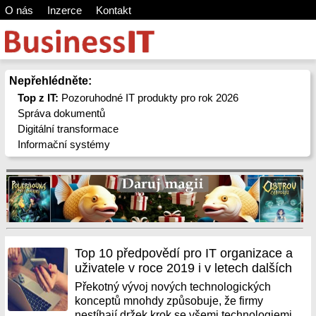
O nás
Inzerce
Kontakt
Nepřehlédněte:
Top z IT:
Pozoruhodné IT produkty pro rok 2026
Správa dokumentů
Digitální transformace
Informační systémy
Top 10 předpovědí pro IT organizace a
uživatele v roce 2019 i v letech dalších
Překotný vývoj nových technologických
konceptů mnohdy způsobuje, že firmy
nestíhají držek krok se všemi technologiemi,