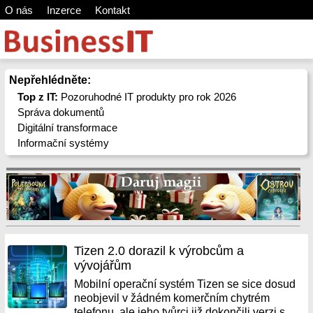
O nás
Inzerce
Kontakt
Nepřehlédněte:
Top z IT:
Pozoruhodné IT produkty pro rok 2026
Správa dokumentů
Digitální transformace
Informační systémy
Tizen 2.0 dorazil k výrobcům a
vývojářům
Mobilní operační systém Tizen se sice dosud
neobjevil v žádném komerčním chytrém
telefonu, ale jeho tvůrci již dokončili verzi s