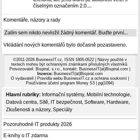
číselným označením 2.0....
Komentáře, názory a rady
Zatím sem nikdo nevložil žádný komentář. Buďte první...
Vkládání nových komentářů bylo dočasně pozastaveno.
©2011-2026 BusinessIT.cz, ISSN 1805-0522 | Názvy použité v
textech mohou být ochrannými známkami příslušných vlastníků.
Provozovatel: Bispiral, s.r.o., kontakt: BusinessIT(at)Bispiral.com |
Inzerce:
BusinessIT(at)Bispiral.com
O vydavateli
|
Pravidla webu BusinessIT.cz a ochrana soukromí
|
Používáme
účetní program Money S3
| pg(1094)
Hlavní rubriky:
Informační systémy
,
Mobilní technologie
,
Datová centra
,
Sítě
,
IT bezpečnost
,
Software
,
Hardware
,
Zkušenosti a názory
,
Speciály
Pozoruhodné IT produkty 2026
E-knihy o IT zdarma