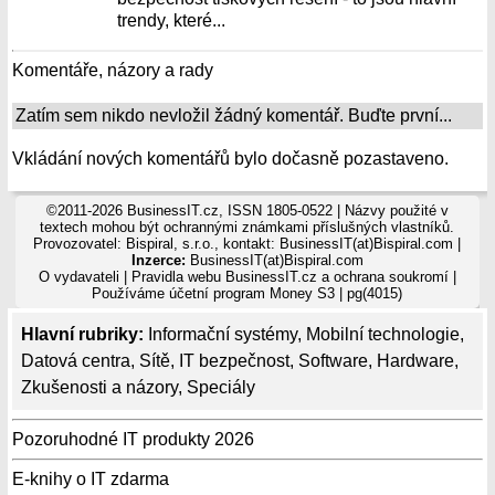
trendy, které...
Komentáře, názory a rady
Zatím sem nikdo nevložil žádný komentář. Buďte první...
Vkládání nových komentářů bylo dočasně pozastaveno.
©2011-2026 BusinessIT.cz, ISSN 1805-0522 | Názvy použité v
textech mohou být ochrannými známkami příslušných vlastníků.
Provozovatel: Bispiral, s.r.o., kontakt: BusinessIT(at)Bispiral.com |
Inzerce:
BusinessIT(at)Bispiral.com
O vydavateli
|
Pravidla webu BusinessIT.cz a ochrana soukromí
|
Používáme
účetní program Money S3
| pg(4015)
Hlavní rubriky:
Informační systémy
,
Mobilní technologie
,
Datová centra
,
Sítě
,
IT bezpečnost
,
Software
,
Hardware
,
Zkušenosti a názory
,
Speciály
Pozoruhodné IT produkty 2026
E-knihy o IT zdarma