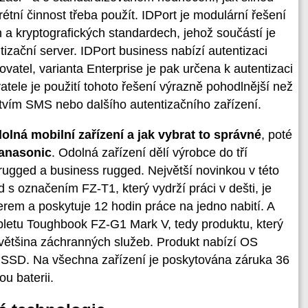
étní činnost třeba použít. IDPort je modulární řešení
a kryptografických standardech, jehož součástí je
tizační server. IDPort business nabízí autentizaci
tovatel, varianta Enterprise je pak určena k autentizaci
vatele je použití tohoto řešení výrazně pohodlnější než
ctvím SMS nebo dalšího autentizačního zařízení.
olná mobilní zařízení a jak vybrat to správné
, poté
Panasonic
. Odolná zařízení dělí výrobce do tří
 rugged a business rugged. Největší novinkou v této
 s označením FZ-T1, který vydrží práci v dešti, je
erem a poskytuje 12 hodin práce na jedno nabití. A
abletu Toughbook FZ-G1 Mark V, tedy produktu, který
většina záchranných služeb. Produkt nabízí OS
SD. Na všechna zařízení je poskytována záruka 36
u baterii.