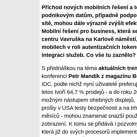
Příchod nových mobilních řešení a te
podnikovým datům, případně podporu
sítě, mohou dále výrazně zvýšit efek
Mobilní řešení pro business, která
centru Vavruška na Karlově náměstí, 
mobilech v roli autentizačních toke
integraci služeb. Co vše tu zaznělo?
S přednáškou na téma
aktuálních tre
konferenci
Petr Mandík z magazínu B
IDC, podle nichž nyní uživatelé preferuj
letos tvoří 64,7 % prodejů - a do roku 2
možným nástupem ohebných displejů, kt
prošly v USA testy bezpečnosti a na tr
měsíců - mohou znamenat snazší použi
zobrazení. K tomu se přidává i pozvoln
která již do svých procesorů implement