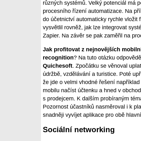
různých systémů. Velký potenciál má po
procesního řízení automatizace. Na pří
do účetnictví automaticky rychle vložit
vysvětlil rovněž, jak lze integrovat sys
Zapier. Na závěr se pak zaměřil na pro
Jak profitovat z nejnovějších mobiln
recognition
? Na tuto otázku odpovědě
Quichesoft
. Zpočátku se věnoval uplatn
údržbě, vzdělávání a turistice. Poté up
že jde o velmi vhodné řešení například
mobilu načíst účtenku a hned v obchodě 
s prodejcem. K dalším probíraným témat
Pozornost účastníků nasměroval i k plat
snadněji vyvíjet aplikace pro obě hlavn
Sociální networking