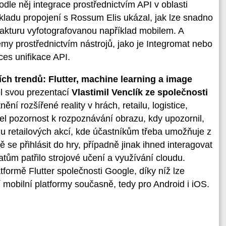
dle něj integrace prostřednictvím API v oblasti
kladu propojení s Rossum Elis ukázal, jak lze snadno
 fakturu vyfotografovanou například mobilem. A
témy prostřednictvím nástrojů, jako je Integromat nebo
ces unifikace API.
ích trendů: Flutter, machine learning a image
l svou prezentací
Vlastimil Venclík ze společnosti
ění rozšířené reality v hrách, retailu, logistice,
řel pozornost k rozpoznávání obrazu, kdy upozornil,
 u retailových akcí, kde účastníkům třeba umožňuje z
se přihlásit do hry, případně jinak ihned interagovat
ům patřilo strojové učení a využívání cloudu.
formě Flutter společnosti Google, díky níž lze
í mobilní platformy současně, tedy pro Android i iOS.