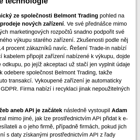
é technologie
ický ze společnosti Belmont Trading
pohled na
 prodeje nových zařízení
. Ve své přednášce mimo
svých marketingových rozpočtů snadno podpořit své
ného výkupu starého zařízení. Zkušenosti podle něj
14 procent zákazníků navíc. Řešení Trade-in nabízí
í kabelem připojit zařízení nabízené k výkupu, dojde
odkupu, po jejíž akceptaci už stačí jen vyplnit údaje
k odebere společnost Belmont Trading, takže
outo transakcí. Vykoupené zařízení je automaticky
GDPR. Firma nabízí i recyklaci jinak nepoužitelných
žeb aneb API je začátek
následně vystoupil
Adam
zal mimo jiné, jak lze prostřednictvím API přidat k e-
ílateli a o jeho firmě, případně firmách, pokud jich
ení s daty získanými prostřednictvím API z řady