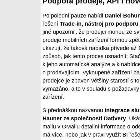
Podpora prodeje, API i nov
Po polední pauze nabídl
Daniel Bohun
řešení
Trade-in, nástroj pro podporu
jiné upozornil, že prodejci mohou ze 
prodeje mobilních zařízení formou zpět
ukazují, že taková nabídka přivede až 
způsob, jak tento proces usnadnit: Stač
k jeho automatické analýze a k nabídce 
o prodávajícím. Vykoupené zařízení pa
prodejce je zbaven většiny starostí s t
vymazáno, a to v souladu s požadavky 
zařízení.
S přednáškou nazvanou
Integrace slu
Hauner ze společnosti Dativery
. Uká
mailu v GMailu detailní informace o odes
má více, nebo jak v praxi využít BI řeš