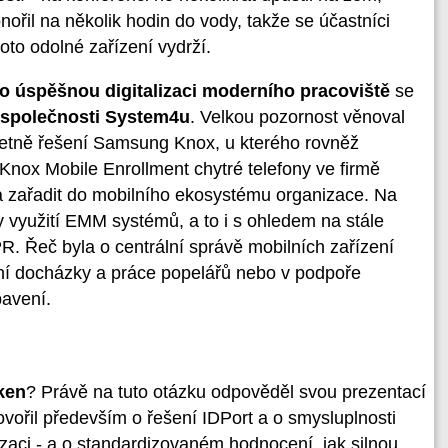
ořil na několik hodin do vody, takže se účastníci
toto odolné zařízení vydrží.
ro úspěšnou digitalizaci moderního pracoviště
se
 společnosti System4u
. Velkou pozornost věnoval
včetně řešení Samsung Knox, u kterého rovněž
a Knox Mobile Enrollment chytré telefony ve firmě
a zařadit do mobilního ekosystému organizace. Na
 využití EMM systémů, a to i s ohledem na stále
. Řeč byla o centrální správě mobilních zařízení
ování docházky a práce popelářů nebo v podpoře
bavení.
oken
? Právě na tuto otázku odpověděl svou prezentací
ovořil především o řešení IDPort a o smysluplnosti
zaci - a o standardizovaném hodnocení, jak silnou