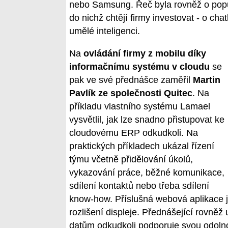
nebo Samsung. Řeč byla rovněž o popul
do nichž chtějí firmy investovat - o cha
umělé inteligenci.
Na
ovládání firmy z mobilu díky
informačnímu systému v cloudu
se
pak ve své přednášce zaměřil
Martin
Pavlík ze společnosti Quitec
. Na
příkladu vlastního systému Lamael
vysvětlil, jak lze snadno přistupovat ke
cloudovému ERP odkudkoli. Na
praktických příkladech ukázal řízení
týmu včetně přidělování úkolů,
vykazování práce, běžné komunikace,
sdílení kontaktů nebo třeba sdílení
know-how. Příslušná webová aplikace j
rozlišení displeje. Přednášející rovněž 
datům odkudkoli podporuje svou odolnos