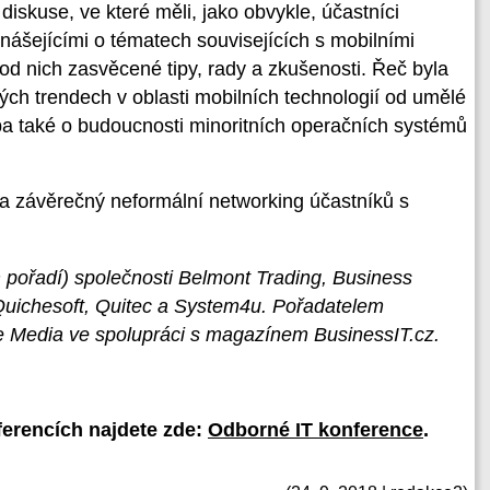
skuse, ve které měli, jako obvykle, účastníci
dnášejícími o tématech souvisejících s mobilními
 od nich zasvěcené tipy, rady a zkušenosti. Řeč byla
h trendech v oblasti mobilních technologií od umělé
eba také o budoucnosti minoritních operačních systémů
a závěrečný neformální networking účastníků s
 pořadí) společnosti Belmont Trading, Business
 Quichesoft, Quitec a System4u. Pořadatelem
e Media ve spolupráci s magazínem BusinessIT.cz.
erencích najdete zde:
Odborné IT konference
.