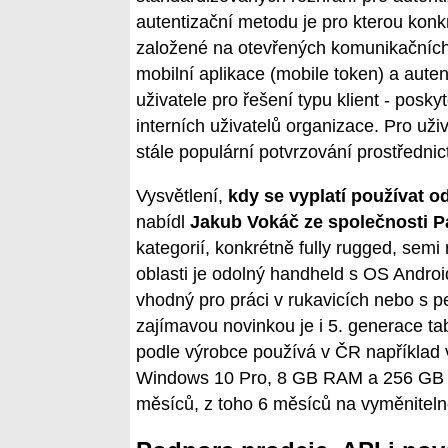
autentizační metodu je pro kterou konkr
založené na otevřených komunikačních 
mobilní aplikace (mobile token) a auten
uživatele pro řešení typu klient - posky
interních uživatelů organizace. Pro uži
stále populární potvrzování prostředni
Vysvětlení,
kdy se vyplatí používat od
nabídl
Jakub Vokáč ze společnosti 
kategorií, konkrétně fully rugged, semi
oblasti je odolný handheld s OS Android
vhodný pro práci v rukavicích nebo s p
zajímavou novinkou je i 5. generace t
podle výrobce používá v ČR například 
Windows 10 Pro, 8 GB RAM a 256 GB S
měsíců, z toho 6 měsíců na vyměnitelno