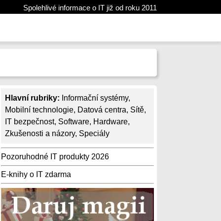
Spolehlivé informace o IT již od roku 2011
Hlavní rubriky:
Informační systémy
,
Mobilní technologie
,
Datová centra
,
Sítě
,
IT bezpečnost
,
Software
,
Hardware
,
Zkušenosti a názory
,
Speciály
Pozoruhodné IT produkty 2026
E-knihy o IT zdarma