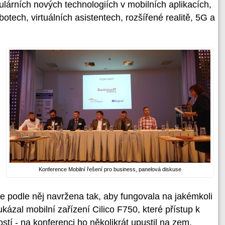
árních nových technologiích v mobilních aplikacích,
tbotech, virtuálních asistentech, rozšířené realitě, 5G a
Konference Mobilní řešení pro business, panelová diskuse
e podle něj navržena tak, aby fungovala na jakémkoli
ukázal mobilní zařízení Cilico F750, které přístup k
tí - na konferenci ho několikrát upustil na zem,