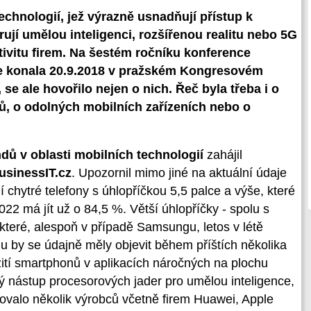
chnologií, jež výrazně usnadňují přístup k
jí umělou inteligenci, rozšířenou realitu nebo 5G
tivitu firem. Na šestém ročníku konference
 se konala 20.9.2018 v pražském Kongresovém
se ale hovořilo nejen o nich. Řeč byla třeba i o
nů, o odolných mobilních zařízeních nebo o
ndů v oblasti mobilních technologií
zahájil
usinessIT.cz
. Upozornil mimo jiné na aktuální údaje
í chytré telefony s úhlopříčkou 5,5 palce a výše, které
022 má jít už o 84,5 %. Větší úhlopříčky - spolu s
eré, alespoň v případě Samsungu, letos v létě
hu by se údajně měly objevit během příštích několika
tí smartphonů v aplikacích náročných na plochu
ý nástup procesorových jader pro umělou inteligence,
ovalo několik výrobců včetně firem Huawei, Apple