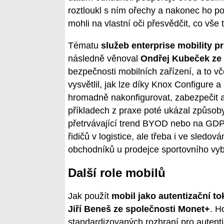
roztloukl s ním ořechy a nakonec ho pon
mohli na vlastní oči přesvědčit, co vše 
Tématu
služeb enterprise mobility p
následně věnoval
Ondřej Kubeček ze
bezpečnosti mobilních zařízení, a to 
vysvětlil, jak lze díky Knox Configure 
hromadně nakonfigurovat, zabezpečit 
příkladech z praxe poté ukázal způsoby
přetrvávající trend BYOD nebo na GDPR
řidičů v logistice, ale třeba i ve sled
obchodníků u prodejce sportovního vy
Další role mobilů
Jak použít
mobil jako autentizační t
Jiří Beneš ze společnosti Monet+
. H
standardizovaných rozhraní pro autenti