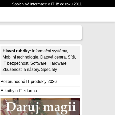
Spolehlivé informace o IT již od roku 2011
Hlavní rubriky:
Informační systémy
,
Mobilní technologie
,
Datová centra
,
Sítě
,
IT bezpečnost
,
Software
,
Hardware
,
Zkušenosti a názory
,
Speciály
Pozoruhodné IT produkty 2026
E-knihy o IT zdarma