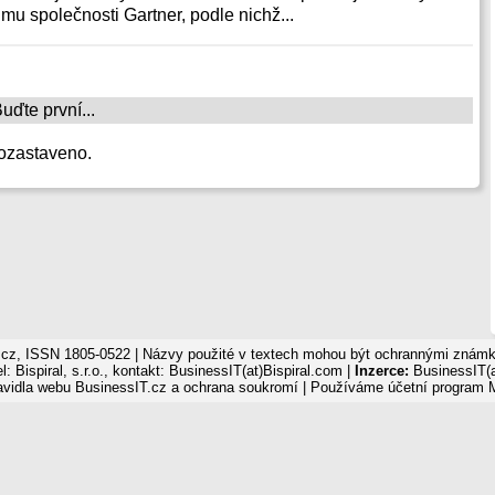
mu společnosti Gartner, podle nichž...
ďte první...
ozastaveno.
cz, ISSN 1805-0522 | Názvy použité v textech mohou být ochrannými známka
: Bispiral, s.r.o., kontakt: BusinessIT(at)Bispiral.com |
Inzerce:
BusinessIT(a
avidla webu BusinessIT.cz a ochrana soukromí
| Používáme
účetní program