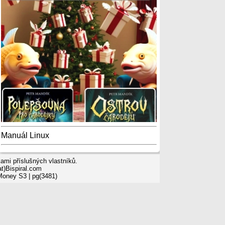
Manuál Linux
mi příslušných vlastníků.
t)Bispiral.com
 Money S3
| pg(3481)