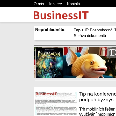
O nás
Inzerce
Kontakt
Nepřehlédněte:
Top z IT:
Pozoruhodné IT
Správa dokumentů
Tip na konferenc
podpoří byznys
Trh mobilních řešen
využívání mobilních 