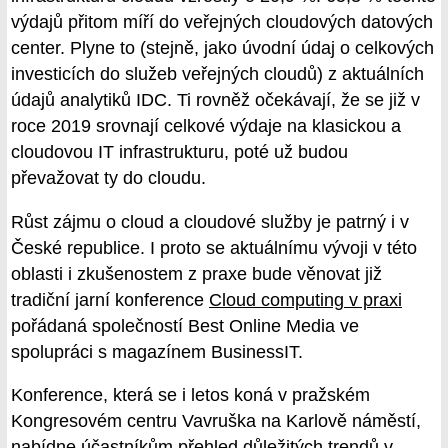
výdajů přitom míří do veřejných cloudových datových
center. Plyne to (stejně, jako úvodní údaj o celkových
investicích do služeb veřejných cloudů) z aktuálních
údajů analytiků IDC. Ti rovněž očekávají, že se již v
roce 2019 srovnají celkové výdaje na klasickou a
cloudovou IT infrastrukturu, poté už budou
převažovat ty do cloudu.
Růst zájmu o cloud a cloudové služby je patrný i v
České republice. I proto se aktuálnímu vývoji v této
oblasti i zkušenostem z praxe bude věnovat již
tradiční jarní konference
Cloud computing v praxi
pořádaná společností Best Online Media ve
spolupráci s magazínem BusinessIT.
Konference, která se i letos koná v pražském
Kongresovém centru Vavruška na Karlově náměstí,
nabídne účastníkům přehled důležitých trendů v