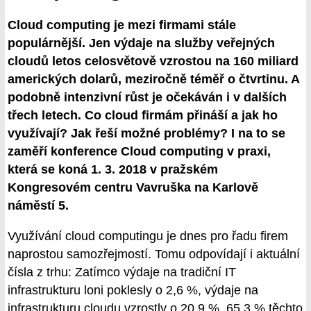
Cloud computing je mezi firmami stále
populárnější. Jen výdaje na služby veřejných
cloudů letos celosvětově vzrostou na 160 miliard
amerických dolarů, meziročně téměř o čtvrtinu. A
podobně intenzivní růst je očekáván i v dalších
třech letech. Co cloud firmám přináší a jak ho
využívají? Jak řeší možné problémy? I na to se
zaměří konference Cloud computing v praxi,
která se koná 1. 3. 2018 v pražském
Kongresovém centru Vavruška na Karlově
náměstí 5.
Využívání cloud computingu je dnes pro řadu firem
naprostou samozřejmostí. Tomu odpovídají i aktuální
čísla z trhu: Zatímco výdaje na tradiční IT
infrastrukturu loni poklesly o 2,6 %, výdaje na
infrastrukturu cloudu vzrostly o 20,9 %. 65,3 % těchto