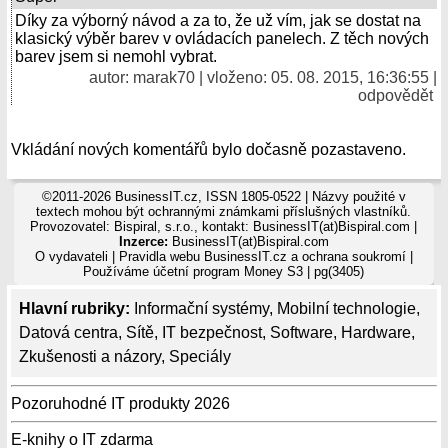
Díky za výborný návod a za to, že už vím, jak se dostat na
klasický výběr barev v ovládacích panelech. Z těch nových
barev jsem si nemohl vybrat.
autor: marak70 | vloženo: 05. 08. 2015, 16:36:55 |
odpovědět
Vkládání nových komentářů bylo dočasně pozastaveno.
©2011-2026 BusinessIT.cz, ISSN 1805-0522 | Názvy použité v
textech mohou být ochrannými známkami příslušných vlastníků.
Provozovatel: Bispiral, s.r.o., kontakt: BusinessIT(at)Bispiral.com |
Inzerce:
BusinessIT(at)Bispiral.com
O vydavateli
|
Pravidla webu BusinessIT.cz a ochrana soukromí
|
Používáme
účetní program Money S3
| pg(3405)
Hlavní rubriky:
Informační systémy
,
Mobilní technologie
,
Datová centra
,
Sítě
,
IT bezpečnost
,
Software
,
Hardware
,
Zkušenosti a názory
,
Speciály
Pozoruhodné IT produkty 2026
E-knihy o IT zdarma