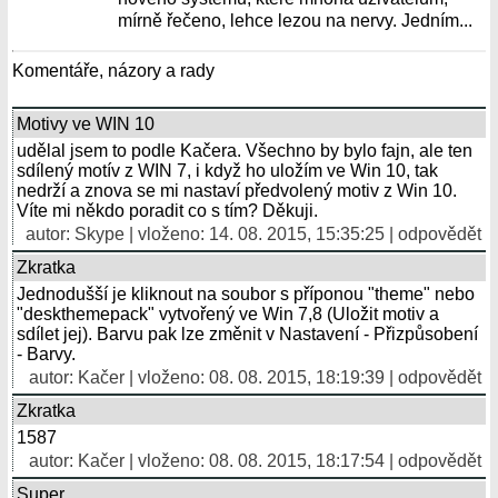
mírně řečeno, lehce lezou na nervy. Jedním...
Komentáře, názory a rady
Motivy ve WIN 10
udělal jsem to podle Kačera. Všechno by bylo fajn, ale ten
sdílený motív z WIN 7, i když ho uložím ve Win 10, tak
nedrží a znova se mi nastaví předvolený motiv z Win 10.
Víte mi někdo poradit co s tím? Děkuji.
autor:
Skype
| vloženo: 14. 08. 2015, 15:35:25 |
odpovědět
Zkratka
Jednodušší je kliknout na soubor s příponou "theme" nebo
"deskthemepack" vytvořený ve Win 7,8 (Uložit motiv a
sdílet jej). Barvu pak lze změnit v Nastavení - Přizpůsobení
- Barvy.
autor: Kačer | vloženo: 08. 08. 2015, 18:19:39 |
odpovědět
Zkratka
1587
autor: Kačer | vloženo: 08. 08. 2015, 18:17:54 |
odpovědět
Super