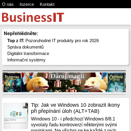
O nás
Inzerce
Kontakt
Nepřehlédněte:
Top z IT:
Pozoruhodné IT produkty pro rok 2026
Správa dokumentů
Digitální transformace
Informační systémy
Tip: Jak ve Windows 10 zobrazit ikony
při přepínání úloh (ALT+TAB)
Windows 10 - i předchozí Windows 8/8.1
vyvolaly řadu kontroverzí některými svými
novinkami. Ne všichni se ke každé z nich