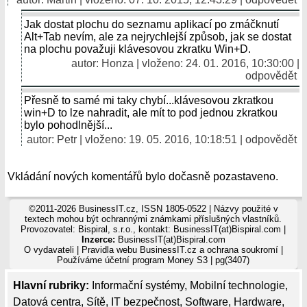
Jak dostat plochu do seznamu aplikací po zmáčknutí
Alt+Tab nevím, ale za nejrychlejší způsob, jak se dostat
na plochu považuji klávesovou zkratku Win+D.
autor: Honza | vloženo: 24. 01. 2016, 10:30:00 |
odpovědět
Přesně to samé mi taky chybí...klávesovou zkratkou
win+D to lze nahradit, ale mít to pod jednou zkratkou
bylo pohodlnější...
autor: Petr | vloženo: 19. 05. 2016, 10:18:51 |
odpovědět
Vkládání nových komentářů bylo dočasně pozastaveno.
©2011-2026 BusinessIT.cz, ISSN 1805-0522 | Názvy použité v
textech mohou být ochrannými známkami příslušných vlastníků.
Provozovatel: Bispiral, s.r.o., kontakt: BusinessIT(at)Bispiral.com |
Inzerce:
BusinessIT(at)Bispiral.com
O vydavateli
|
Pravidla webu BusinessIT.cz a ochrana soukromí
|
Používáme
účetní program Money S3
| pg(3407)
Hlavní rubriky:
Informační systémy
,
Mobilní technologie
,
Datová centra
,
Sítě
,
IT bezpečnost
,
Software
,
Hardware
,