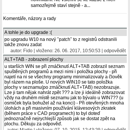
samozřejmě staví stejně - a...
Komentáře, názory a rady
A tohle je do upgrade :(
po upgradu W10 na nový "patch" to z registrů odstranili
takže znovu zadat
autor: Fido | vloženo: 26. 06. 2017, 10:50:53 |
odpovědět
ALT+TAB - zobrazení plochy
u starších WIN se při zmáčknutí ALT+TAB zobrazil seznam
spuštěných programů a mezi nimi i položka plochy - při
najetí na ni se všechny programy minimalizovaly a člověk
byl rázem na ploše. U nových WIN10 se tato položka
plochy v seznamu(po zmáčknutí ALT+TAB) nezobrazuje.
Lze ji tam nějak nahrát zpět ??? a lze ji ideálně zobrazovat
vždy na druhém místě seznamu jak to bývalo u WIN7?? (u
osmiček byla bohužel až na konci) - Při otevřených mnoha
úlohách a při masivním používání klávesových zkratek
(během práce v CAD programech) to byl doteď
jednoznačně nejrychlejší způsob jak se dostat zpět na
plochu. Děkuju za odpověď.
autor:
Martin
| vloženo: 07. 10. 2015, 12:43:29 |
odpovědět