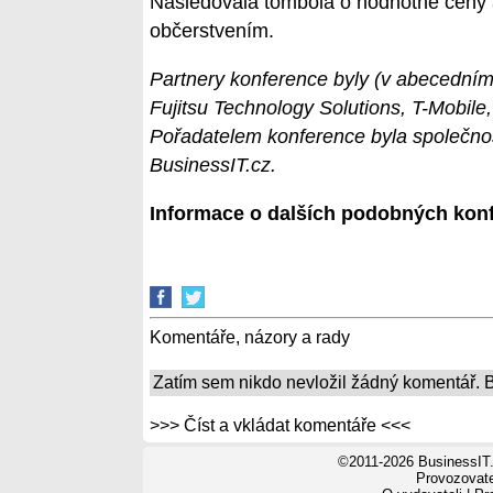
Následovala tombola o hodnotné ceny 
občerstvením.
Partnery konference byly (v abecedním 
Fujitsu Technology Solutions, T-Mobile
Pořadatelem konference byla společno
BusinessIT.cz.
Informace o dalších podobných konf
Komentáře, názory a rady
Zatím sem nikdo nevložil žádný komentář. Bu
>>> Číst a vkládat komentáře <<<
©2011-2026 BusinessIT.
Provozovatel