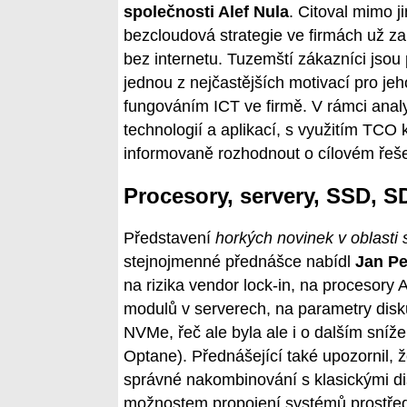
společnosti Alef Nula
. Citoval mimo j
bezcloudová strategie ve firmách už za
bez internetu. Tuzemští zákazníci jsou
jednou z nejčastějších motivací pro jeho
fungováním ICT ve firmě. V rámci anal
technologií a aplikací, s využitím TCO
informovaně rozhodnout o cílovém řeše
Procesory, servery, SSD, S
Představení
horkých novinek v oblasti
stejnojmenné přednášce nabídl
Jan Pe
na rizika vendor lock-in, na procesor
modulů v serverech, na parametry disk
NVMe, řeč ale byla ale i o dalším sníže
Optane). Přednášející také upozornil, že
správné nakombinování s klasickými di
možnostem propojení systémů prostřed