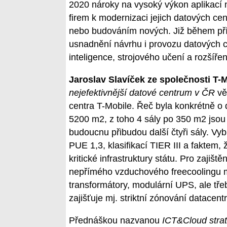
2020 nároky na vysoký výkon aplikací n
firem k modernizaci jejich datových cen
nebo budováním nových. Již během příš
usnadnění návrhu i provozu datových c
inteligence, strojového učení a rozšířené
Jaroslav Slavíček ze společnosti T-
nejefektivnější datové centrum v ČR
vě
centra T-Mobile. Řeč byla konkrétně o
5200 m2, z toho 4 sály po 350 m2 jsou u
budoucnu přibudou další čtyři sály. Vyb
PUE 1,3, klasifikací TIER III a faktem, 
kritické infrastruktury státu. Pro zajišt
nepřímého vzduchového freecoolingu m
transformátory, modulární UPS, ale třeb
zajišťuje mj. striktní zónování datacentr
Přednáškou nazvanou
ICT&Cloud strat