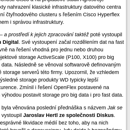
kty nahrazení klasické infrastruktury datového centra
 čtyřnodového clusteru s řešením Cisco Hyperflex
em i správou infrastruktury.
 a prostředí k jejich zpracování taktéž
poté vystoupil
 Digital
. Své vystoupení začal rozdělením dat na fast
lavně na řešení vhodná pro jednu nebo druhou
 objektové storage ActiveScale (P100, X100) pro big
st data. Následně se věnoval softwarově definovaným
ě storage serverů této firmy. Upozornil, že vzhledem
ýsledné storage produkty WD typicky lepší
nkurence. Zmínil i řešení OpenFlex postavené na
výhodou postavit storage pro big data i pro fast data.
ak byla věnována poslední přednáška s názvem
Jak se
u vystoupil
Jaroslav Hertl ze společnosti Diskus
.
nesprávné likvidace médií bez toho, aby na nich