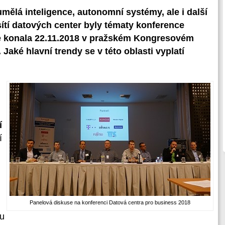
mělá inteligence, autonomní systémy, ale i další
 sítí datových center byly tématy konference
se konala 22.11.2018 v pražském Kongresovém
Jaké hlavní trendy se v této oblasti vyplatí
í
í
Panelová diskuse na konferenci Datová centra pro business 2018
ku