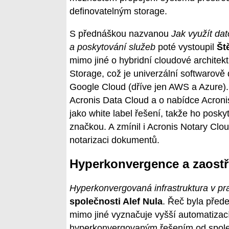
definovatelným storage.
S přednáškou nazvanou
Jak využít dat
a poskytování služeb
poté vystoupil
Št
mimo jiné o hybridní cloudové architek
Storage, což je univerzální softwarově 
Google Cloud (dříve jen AWS a Azure).
Acronis Data Cloud a o nabídce Acron
jako white label řešení, takže ho posk
značkou. A zmínil i Acronis Notary Clou
notarizaci dokumentů.
Hyperkonvergence a zaostř
Hyperkonvergovaná infrastruktura v pr
společnosti Alef Nula
. Řeč byla před
mimo jiné vyznačuje vyšší automatizací
hyperkonvergovaným řešením od společn