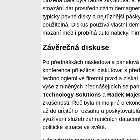
uložená data byla řádně zlikvidována.
smazání dat prostřednictvím demagnetiz
typicky pevné disky a nejrůznější pás
použitelná. Diskus používá vlastní dem
mazání médií probíhá automaticky. Firma
Závěrečná diskuse
Po přednáškách následovala panelová di
konference příležitost diskutovat s pře
technologiemi ve firemní praxi a získat
výše zmíněných přednášejících se pane
Technology Solutions
a
Radek Majer
zkušenosti. Řeč byla mimo jiné o ekon
až do určitého rozsahu u poskytovatelů
využívání služeb zahraničních datacen
politické situace ve světě.