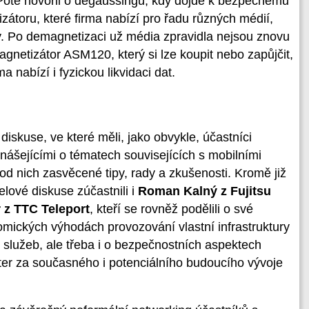
 Poté hovořil o degaussingu, kdy dojde k bezpečnému
átoru, které firma nabízí pro řadu různých médií,
ky. Po demagnetizaci už média zpravidla nejsou znovu
agnetizátor ASM120, který si lze koupit nebo zapůjčit,
 nabízí i fyzickou likvidaci dat.
skuse, ve které měli, jako obvykle, účastníci
dnášejícími o tématech souvisejících s mobilními
 od nich zasvěcené tipy, rady a zkušenosti. Kromě již
lové diskuse zúčastnili i
Roman Kalný z Fujitsu
 z TTC Teleport
, kteří se rovněž podělili o své
omických výhodách provozování vlastní infrastruktury
 služeb, ale třeba i o bezpečnostních aspektech
ter za současného i potenciálního budoucího vývoje