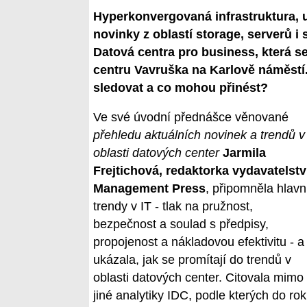
Hyperkonvergovaná infrastruktura, u
novinky z oblastí storage, serverů i
Datová centra pro business, která 
centru Vavruška na Karlově náměstí. 
sledovat a co mohou přinést?
Ve své úvodní přednášce věnované
přehledu aktuálních novinek a trendů v
oblasti datových center
Jarmila
Frejtichová, redaktorka vydavatelstv
Management Press
, připomněla hlavn
trendy v IT - tlak na pružnost,
bezpečnost a soulad s předpisy,
propojenost a nákladovou efektivitu - a
ukázala, jak se promítají do trendů v
oblasti datových center. Citovala mimo
jiné analytiky IDC, podle kterých do ro