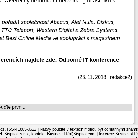
a závěrečný neformální networking účastníků s
pořadí) společnosti Abacus, Alef Nula, Diskus,
, TTC Teleport, Western Digital a Zebra Systems.
st Best Online Media ve spolupráci s magazínem
erencích najdete zde:
Odborné IT konference
.
(23. 11. 2018 | redakce2)
ďte první...
cz, ISSN 1805-0522 | Názvy použité v textech mohou být ochrannými známka
: Bispiral, s.r.o., kontakt: BusinessIT(at)Bispiral.com |
Inzerce:
BusinessIT(a