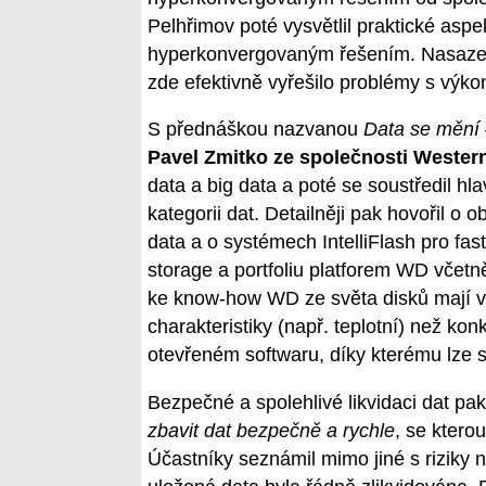
Pelhřimov poté vysvětlil praktické aspe
hyperkonvergovaným řešením. Nasazení
zde efektivně vyřešilo problémy s výkon
S přednáškou nazvanou
Data se mění –
Pavel Zmitko ze společnosti Western
data a big data a poté se soustředil h
kategorii dat. Detailněji pak hovořil o
data a o systémech IntelliFlash pro fa
storage a portfoliu platforem WD včetn
ke know-how WD ze světa disků mají v
charakteristiky (např. teplotní) než ko
otevřeném softwaru, díky kterému lze s 
Bezpečné a spolehlivé likvidaci dat p
zbavit dat bezpečně a rychle
, se ktero
Účastníky seznámil mimo jiné s riziky 