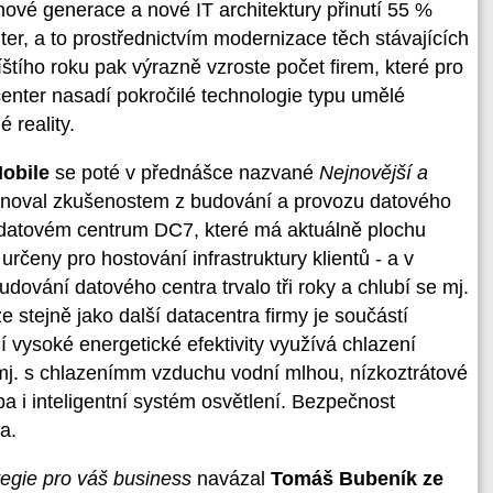
ové generace a nové IT architektury přinutí 55 %
ter, a to prostřednictvím modernizace těch stávajících
tího roku pak výrazně vzroste počet firem, které pro
enter nasadí pokročilé technologie typu umělé
 reality.
Mobile
se poté v přednášce nazvané
Nejnovější a
noval zkušenostem z budování a provozu datového
 datovém centrum DC7, které má aktuálně plochu
rčeny pro hostování infrastruktury klientů - a v
udování datového centra trvalo tři roky a chlubí se mj.
že stejně jako další datacentra firmy je součástí
ění vysoké energetické efektivity využívá chlazení
j. s chlazenímm vzduchu vodní mlhou, nízkoztrátové
a i inteligentní systém osvětlení. Bezpečnost
a.
egie pro váš business
navázal
Tomáš Bubeník ze