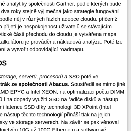
iné analytiky společnosti Gartner, podle kterých bude
 dva roky stejně výjimečná jako strategie fungování
 podle něj v různých fázích adopce cloudu, přičemž
 přijetí je nespokojenost uživatelů se stávajícím
ytické části přechodu do cloudu je vytvářena mapa
 kalkulátoru je prováděna nákladová analýza. Poté lze
ní a vytvořit odpovídající roadmapu.
DS
 storage, serverů, procesorů a SSD
poté ve
trák ze společnosti Abacus
. Soustředil se mimo jiné
y AMD EPYC a Intel XEON, na optimalizaci počtu DIMM
ů i na dopady využití SSD na řadiče disků a nástup
ní latence SSD díky technologii 3D XPoint (Intel
 nástup těchto technologií přináší tlak na jejich
sky ve storage serverech. Na závěr se pak věnoval
nictvím 10G až 100G Ethernetu a softwarově