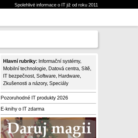
Spolehlivé informace o IT již od roku 2011
Hlavní rubriky:
Informační systémy
,
Mobilní technologie
,
Datová centra
,
Sítě
,
IT bezpečnost
,
Software
,
Hardware
,
Zkušenosti a názory
,
Speciály
Pozoruhodné IT produkty 2026
E-knihy o IT zdarma