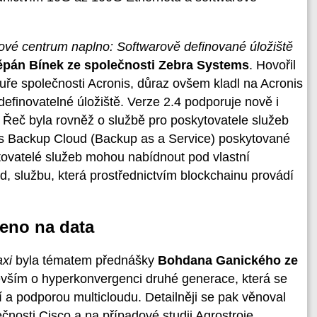
ové centrum naplno: Softwarově definované úložiště
ěpán Bínek ze společnosti Zebra Systems
. Hovořil
tuře společnosti Acronis, důraz ovšem kladl na Acronis
definovatelné úložiště. Verze 2.4 podporuje nově i
 Řeč byla rovněž o službě pro poskytovatele služeb
is Backup Cloud (Backup as a Service) poskytované
ytovatelé služeb mohou nabídnout pod vlastní
d, službu, která prostřednictvím blockchainu provádí
eno na data
axi
byla tématem přednášky
Bohdana Ganického ze
evším o hyperkonvergenci druhé generace, která se
 a podporou multicloudu. Detailněji se pak věnoval
osti Cisco a na případové studii Agrostroje