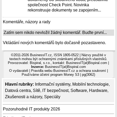
společnost Check Point. Novinka
rekonstruuje dokumenty se zapojením...
Komentáře, názory a rady
Zatím sem nikdo nevložil žádný komentář. Buďte první...
Vkládání nových komentářů bylo dočasně pozastaveno.
©2011-2026 BusinessIT.cz, ISSN 1805-0522 | Názvy použité v
textech mohou být ochrannými známkami příslušných vlastníků.
Provozovatel: Bispiral, s.r.o., kontakt: BusinessIT(at)Bispiral.com |
Inzerce:
BusinessIT(at)Bispiral.com
O vydavateli
|
Pravidla webu BusinessIT.cz a ochrana soukromí
|
Používáme
účetní program Money S3
| pg(3062)
Hlavní rubriky:
Informační systémy
,
Mobilní technologie
,
Datová centra
,
Sítě
,
IT bezpečnost
,
Software
,
Hardware
,
Zkušenosti a názory
,
Speciály
Pozoruhodné IT produkty 2026