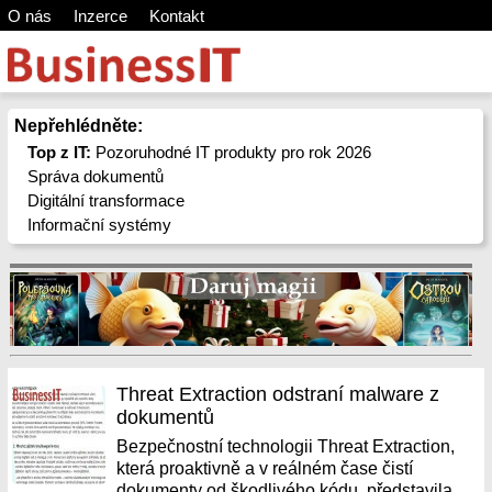
O nás
Inzerce
Kontakt
Nepřehlédněte:
Top z IT:
Pozoruhodné IT produkty pro rok 2026
Správa dokumentů
Digitální transformace
Informační systémy
Threat Extraction odstraní malware z
dokumentů
Bezpečnostní technologii Threat Extraction,
která proaktivně a v reálném čase čistí
dokumenty od škodlivého kódu, představila