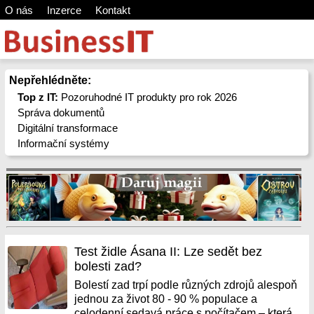
O nás
Inzerce
Kontakt
Nepřehlédněte:
Top z IT:
Pozoruhodné IT produkty pro rok 2026
Správa dokumentů
Digitální transformace
Informační systémy
Test židle Ásana II: Lze sedět bez
bolesti zad?
Bolestí zad trpí podle různých zdrojů alespoň
jednou za život 80 - 90 % populace a
celodenní sedavá práce s počítačem – která