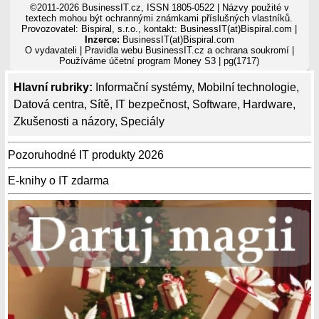
©2011-2026 BusinessIT.cz, ISSN 1805-0522 | Názvy použité v
textech mohou být ochrannými známkami příslušných vlastníků.
Provozovatel: Bispiral, s.r.o., kontakt: BusinessIT(at)Bispiral.com |
Inzerce:
BusinessIT(at)Bispiral.com
O vydavateli
|
Pravidla webu BusinessIT.cz a ochrana soukromí
|
Používáme
účetní program Money S3
| pg(1717)
Hlavní rubriky:
Informační systémy
,
Mobilní technologie
,
Datová centra
,
Sítě
,
IT bezpečnost
,
Software
,
Hardware
,
Zkušenosti a názory
,
Speciály
Pozoruhodné IT produkty 2026
E-knihy o IT zdarma