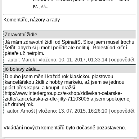
je, jak...
Komentáře, názory a rady
Zdravotní židle
Já mám zdravotní židli od SpinaliS. Sice jsem musel trochu
šetřit, abych si ji mohl pořídit ale nelituji. Bolestí od krční
páteře už netrpím.
autor: Marek | vloženo: 10. 11. 2017, 01:33:14 |
odpovědět
jó bolavý záda...
Dlouho jsem měnil každá rok klasickou plastovou
kancelářskou židli z hobby marketu, až jsem se jednou
plácl přes kapsu a koupil, dražší
http://www.interiergroup.cz/e-shop/zidle/kan-celarske-
zidle/kancelarska-zi-dle-jitty-71103005 a jsem spokojenej
už druhej rok.
autor: Arnošt | vloženo: 13. 07. 2015, 16:26:10 |
odpovědět
Vkládání nových komentářů bylo dočasně pozastaveno.