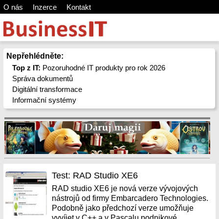
O nás
Inzerce
Kontakt
Nepřehlédněte:
Top z IT:
Pozoruhodné IT produkty pro rok 2026
Správa dokumentů
Digitální transformace
Informační systémy
Test: RAD Studio XE6
RAD studio XE6 je nová verze vývojových
nástrojů od firmy Embarcadero Technologies.
Podobně jako předchozí verze umožňuje
vyvíjet v C++ a v Pascalu podnikové