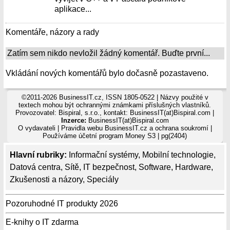
aplikace...
Komentáře, názory a rady
Zatím sem nikdo nevložil žádný komentář. Buďte první...
Vkládání nových komentářů bylo dočasně pozastaveno.
©2011-2026 BusinessIT.cz, ISSN 1805-0522 | Názvy použité v
textech mohou být ochrannými známkami příslušných vlastníků.
Provozovatel: Bispiral, s.r.o., kontakt: BusinessIT(at)Bispiral.com |
Inzerce:
BusinessIT(at)Bispiral.com
O vydavateli
|
Pravidla webu BusinessIT.cz a ochrana soukromí
|
Používáme
účetní program Money S3
| pg(2404)
Hlavní rubriky:
Informační systémy
,
Mobilní technologie
,
Datová centra
,
Sítě
,
IT bezpečnost
,
Software
,
Hardware
,
Zkušenosti a názory
,
Speciály
Pozoruhodné IT produkty 2026
E-knihy o IT zdarma