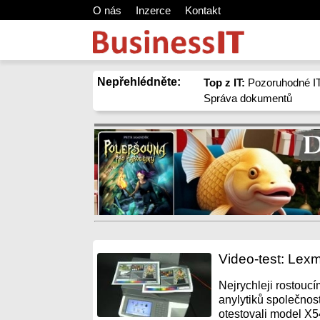
O nás
Inzerce
Kontakt
Nepřehlédněte:
Top z IT:
Pozoruhodné IT
Správa dokumentů
Video-test: Lexm
Nejrychleji rostouc
anylytiků společnost
otestovali model X5