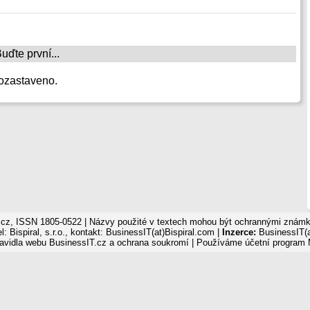
ďte první...
ozastaveno.
cz, ISSN 1805-0522 | Názvy použité v textech mohou být ochrannými známka
: Bispiral, s.r.o., kontakt: BusinessIT(at)Bispiral.com |
Inzerce:
BusinessIT(a
avidla webu BusinessIT.cz a ochrana soukromí
| Používáme
účetní program