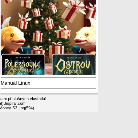
Manuál Linux
mi příslušných vlastníků.
t)Bispiral.com
 Money S3
| pg(594)