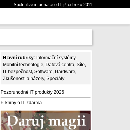
Spolehlivé informace o IT již od roku 2011
Hlavní rubriky:
Informační systémy
,
Mobilní technologie
,
Datová centra
,
Sítě
,
IT bezpečnost
,
Software
,
Hardware
,
Zkušenosti a názory
,
Speciály
Pozoruhodné IT produkty 2026
E-knihy o IT zdarma