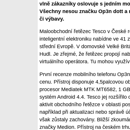
vlně zákazníky oslovuje s jedním m
Všechny nesou značku Op3n dott a n
či výbavy.
Maloobchodní řetězec Tesco v České r
inteligentní elektroniku nabídne ve 41
střední Evropě. V domovské Velké Britá
Hudl. Je zřejmé, že řetězec propojí n
virtuálního operátora. Tu mohou využív
První recenze mobilního telefonu Op3n 
cenu. Přístroj disponuje 4,5palcovou o
procesor Mediatek MTK MT6582, 1 GB R
systém Android 4.4. Tesco jej rozšířilo
aktivit obchodního řetězce v oblasti po
například při aktualizaci nebo správě ú
však zůstaly zachovány. Bližší zkoumá
značky Medion. Přístroj na českém trhu