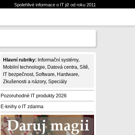
Spolehlivé informace o IT již od roku 2011
Hlavní rubriky:
Informační systémy
,
Mobilní technologie
,
Datová centra
,
Sítě
,
IT bezpečnost
,
Software
,
Hardware
,
Zkušenosti a názory
,
Speciály
Pozoruhodné IT produkty 2026
E-knihy o IT zdarma