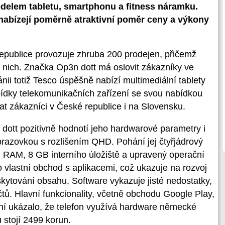
odelem tabletu, smartphonu a fitness náramku.
abízejí poměrně atraktivní poměr ceny a výkony
epublice provozuje zhruba 200 prodejen, přičemž
 z nich. Značka Op3n dott má oslovit zákazníky ve
nii totiž Tesco úspěšně nabízí multimediální tablety
abídky telekomunikačních zařízení se svou nabídkou
at zákazníci v České republice i na Slovensku.
dott pozitivně hodnotí jeho hardwarové parametry i
brazovkou s rozlišením QHD. Pohání jej čtyřjádrový
AM, 8 GB interního úložiště a upravený operační
 o vlastní obchod s aplikacemi, což ukazuje na rozvoj
skytování obsahu. Software vykazuje jisté nedostatky,
čtů. Hlavní funkcionality, včetně obchodu Google Play,
ní ukázalo, že telefon využívá hardware německé
 stojí 2499 korun.