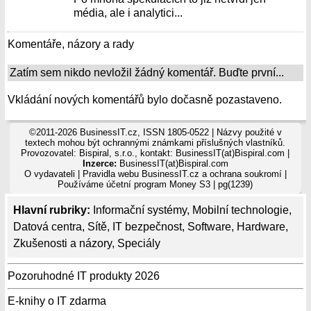
média, ale i analytici...
Komentáře, názory a rady
Zatím sem nikdo nevložil žádný komentář. Buďte první...
Vkládání nových komentářů bylo dočasně pozastaveno.
©2011-2026 BusinessIT.cz, ISSN 1805-0522 | Názvy použité v
textech mohou být ochrannými známkami příslušných vlastníků.
Provozovatel: Bispiral, s.r.o., kontakt: BusinessIT(at)Bispiral.com |
Inzerce:
BusinessIT(at)Bispiral.com
O vydavateli
|
Pravidla webu BusinessIT.cz a ochrana soukromí
|
Používáme
účetní program Money S3
| pg(1239)
Hlavní rubriky:
Informační systémy
,
Mobilní technologie
,
Datová centra
,
Sítě
,
IT bezpečnost
,
Software
,
Hardware
,
Zkušenosti a názory
,
Speciály
Pozoruhodné IT produkty 2026
E-knihy o IT zdarma