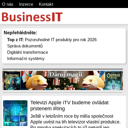
O nás
Inzerce
Kontakt
Nepřehlédněte:
Top z IT:
Pozoruhodné IT produkty pro rok 2026
Správa dokumentů
Digitální transformace
Informační systémy
Televizi Apple iTV budeme ovládat
prstenem iRing
Ještě v letošním roce by měla společnost
Apple uvést na trh televizor vlastní produkce.
Po mnoha spekulacích to již netvrdí jen