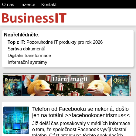
O nás
Inzerce
Kontakt
Nepřehlédněte:
Top z IT:
Pozoruhodné IT produkty pro rok 2026
Správa dokumentů
Digitální transformace
Informační systémy
Telefon od Facebooku se nekoná, došlo
jen na totální >>facebookocentrismus<<
Již delší čas prosakovaly v médiích informace
o tom, že společnost Facebook vyvíjí vlastní
telefon. Část pravdy na těchto spekulacích