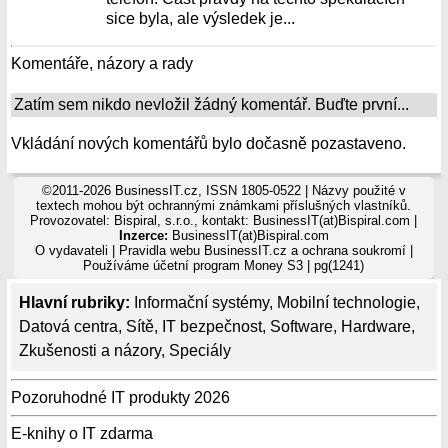
sice byla, ale výsledek je...
Komentáře, názory a rady
Zatím sem nikdo nevložil žádný komentář. Buďte první...
Vkládání nových komentářů bylo dočasně pozastaveno.
©2011-2026 BusinessIT.cz, ISSN 1805-0522 | Názvy použité v
textech mohou být ochrannými známkami příslušných vlastníků.
Provozovatel: Bispiral, s.r.o., kontakt: BusinessIT(at)Bispiral.com |
Inzerce:
BusinessIT(at)Bispiral.com
O vydavateli
|
Pravidla webu BusinessIT.cz a ochrana soukromí
|
Používáme
účetní program Money S3
| pg(1241)
Hlavní rubriky:
Informační systémy
,
Mobilní technologie
,
Datová centra
,
Sítě
,
IT bezpečnost
,
Software
,
Hardware
,
Zkušenosti a názory
,
Speciály
Pozoruhodné IT produkty 2026
E-knihy o IT zdarma