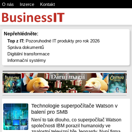
O nás
Inzerce
Kontakt
Nepřehlédněte:
Top z IT:
Pozoruhodné IT produkty pro rok 2026
Správa dokumentů
Digitální transformace
Informační systémy
Technologie superpočítače Watson v
balení pro SMB
Není to tak dlouho, co superpočítač Watson
společnosti IBM porazil humanoidy ve
znalostní televizní hře Jeopardy. Nyní firma