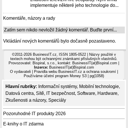
implementuje některé jeho technologie do...
Komentáře, názory a rady
Zatím sem nikdo nevložil žádný komentář. Buďte první...
Vkládání nových komentářů bylo dočasně pozastaveno.
©2011-2026 BusinessIT.cz, ISSN 1805-0522 | Názvy použité v
textech mohou být ochrannými známkami příslušných vlastníků.
Provozovatel: Bispiral, s.r.o., kontakt: BusinessIT(at)Bispiral.com |
Inzerce:
BusinessIT(at)Bispiral.com
O vydavateli
|
Pravidla webu BusinessIT.cz a ochrana soukromí
|
Používáme
účetní program Money S3
| pg(1058)
Hlavní rubriky:
Informační systémy
,
Mobilní technologie
,
Datová centra
,
Sítě
,
IT bezpečnost
,
Software
,
Hardware
,
Zkušenosti a názory
,
Speciály
Pozoruhodné IT produkty 2026
E-knihy o IT zdarma