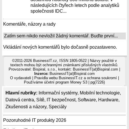
následujících čtyřech letech podle analytiků
společnosti IDC...
Komentáře, názory a rady
Zatím sem nikdo nevložil žádný komentář. Buďte první...
Vkládání nových komentářů bylo dočasně pozastaveno.
©2011-2026 BusinessIT.cz, ISSN 1805-0522 | Názvy použité v
textech mohou být ochrannými známkami příslušných vlastníků.
Provozovatel: Bispiral, s.r.o., kontakt: BusinessIT(at)Bispiral.com |
Inzerce:
BusinessIT(at)Bispiral.com
O vydavateli
|
Pravidla webu BusinessIT.cz a ochrana soukromí
|
Používáme
účetní program Money S3
| pg(7226)
Hlavní rubriky:
Informační systémy
,
Mobilní technologie
,
Datová centra
,
Sítě
,
IT bezpečnost
,
Software
,
Hardware
,
Zkušenosti a názory
,
Speciály
Pozoruhodné IT produkty 2026