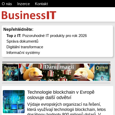
O nás
Inzerce
Kontakt
Nepřehlédněte:
Top z IT:
Pozoruhodné IT produkty pro rok 2026
Správa dokumentů
Digitální transformace
Informační systémy
Technologie blockchain v Evropě
oslovuje další odvětví
Výdaje evropských organizací na řešení,
která využívají technologii blockchain, letos
dosáhnou hodnoty 800 milionů dolarů. V