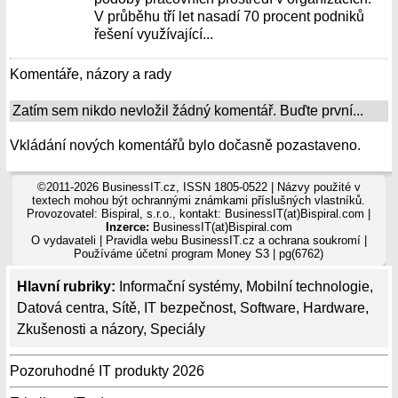
V průběhu tří let nasadí 70 procent podniků
řešení využívající...
Komentáře, názory a rady
Zatím sem nikdo nevložil žádný komentář. Buďte první...
Vkládání nových komentářů bylo dočasně pozastaveno.
©2011-2026 BusinessIT.cz, ISSN 1805-0522 | Názvy použité v
textech mohou být ochrannými známkami příslušných vlastníků.
Provozovatel: Bispiral, s.r.o., kontakt: BusinessIT(at)Bispiral.com |
Inzerce:
BusinessIT(at)Bispiral.com
O vydavateli
|
Pravidla webu BusinessIT.cz a ochrana soukromí
|
Používáme
účetní program Money S3
| pg(6762)
Hlavní rubriky:
Informační systémy
,
Mobilní technologie
,
Datová centra
,
Sítě
,
IT bezpečnost
,
Software
,
Hardware
,
Zkušenosti a názory
,
Speciály
Pozoruhodné IT produkty 2026