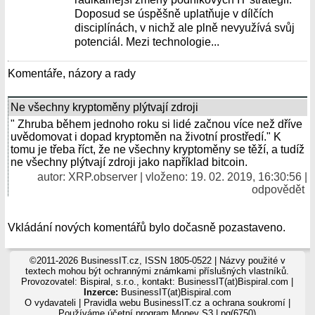
Doposud se úspěšně uplatňuje v dílčích
disciplínách, v nichž ale plně nevyužívá svůj
potenciál. Mezi technologie...
Komentáře, názory a rady
Ne všechny kryptoměny plýtvají zdroji
" Zhruba během jednoho roku si lidé začnou více než dříve
uvědomovat i dopad kryptoměn na životní prostředí." K
tomu je třeba říct, že ne všechny kryptoměny se těží, a tudíž
ne všechny plýtvají zdroji jako například bitcoin.
autor: XRP.observer | vloženo: 19. 02. 2019, 16:30:56 |
odpovědět
Vkládání nových komentářů bylo dočasně pozastaveno.
©2011-2026 BusinessIT.cz, ISSN 1805-0522 | Názvy použité v
textech mohou být ochrannými známkami příslušných vlastníků.
Provozovatel: Bispiral, s.r.o., kontakt: BusinessIT(at)Bispiral.com |
Inzerce:
BusinessIT(at)Bispiral.com
O vydavateli
|
Pravidla webu BusinessIT.cz a ochrana soukromí
|
Používáme
účetní program Money S3
| pg(6750)