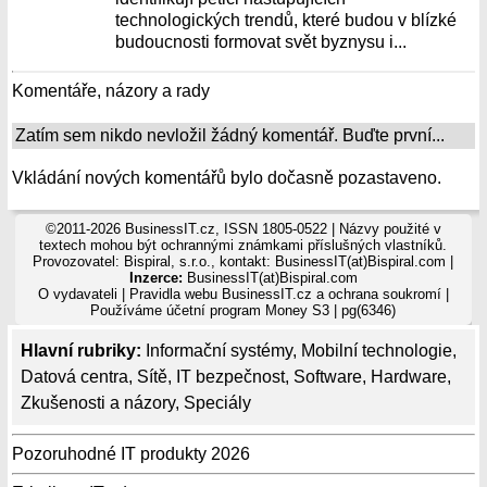
technologických trendů, které budou v blízké
budoucnosti formovat svět byznysu i...
Komentáře, názory a rady
Zatím sem nikdo nevložil žádný komentář. Buďte první...
Vkládání nových komentářů bylo dočasně pozastaveno.
©2011-2026 BusinessIT.cz, ISSN 1805-0522 | Názvy použité v
textech mohou být ochrannými známkami příslušných vlastníků.
Provozovatel: Bispiral, s.r.o., kontakt: BusinessIT(at)Bispiral.com |
Inzerce:
BusinessIT(at)Bispiral.com
O vydavateli
|
Pravidla webu BusinessIT.cz a ochrana soukromí
|
Používáme
účetní program Money S3
| pg(6346)
Hlavní rubriky:
Informační systémy
,
Mobilní technologie
,
Datová centra
,
Sítě
,
IT bezpečnost
,
Software
,
Hardware
,
Zkušenosti a názory
,
Speciály
Pozoruhodné IT produkty 2026