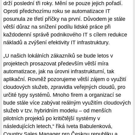
drží poslední tři roky. Mění se pouze jejich pořadí.
Oproti předchozímu roku se automatizace IT
posunula ze třetí příčky na první. Důvodem je stále
větší důraz na snížení podílu lidské práce při
každodenní správě podnikového IT s cílem redukce
nákladů a zvýšení efektivity IT infrastruktury.
„U našich lokálních zákazníků se bude letos v
projektech prosazovat především větší míra
automatizace, jak na úrovni infrastrukturní, tak
aplikační. Rovněž pozorujeme větší zájem o využití
cloudových služeb, zpravidla veřejných cloudů, pro
určité typy systémů. Mnoho firem a organizací se
bude stále více zabývat reálným využitím cloudových
služeb v tzv. hybridním modelu – od menších
pilotních projektů po kritičtější systémy v
následujících letech,“ říká Iveta Babulenková,
Country Sales Manager pro Českou republiku a