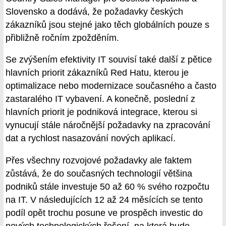
Slovensko a dodává, že požadavky českých
zákazníků jsou stejné jako těch globálních pouze s
přibližně ročním zpožděním.
Se zvýšením efektivity IT souvisí také další z pětice
hlavních priorit zákazníků Red Hatu, kterou je
optimalizace nebo modernizace současného a často
zastaralého IT vybavení. A konečně, poslední z
hlavních priorit je podniková integrace, kterou si
vynucují stále náročnější požadavky na zpracování
dat a rychlost nasazování nových aplikací.
Přes všechny rozvojové požadavky ale faktem
zůstává, že do současných technologií většina
podniků stále investuje 50 až 60 % svého rozpočtu
na IT. V následujících 12 až 24 měsících se tento
podíl opět trochu posune ve prospěch investic do
nových technologických řešení, na která bude