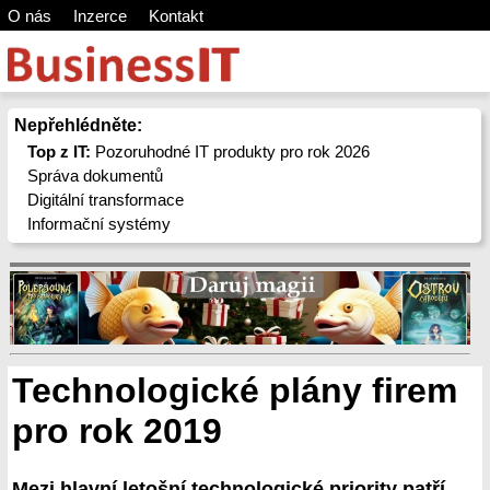
O nás
Inzerce
Kontakt
Nepřehlédněte:
Top z IT:
Pozoruhodné IT produkty pro rok 2026
Správa dokumentů
Digitální transformace
Informační systémy
Technologické plány firem
pro rok 2019
Mezi hlavní letošní technologické priority patří