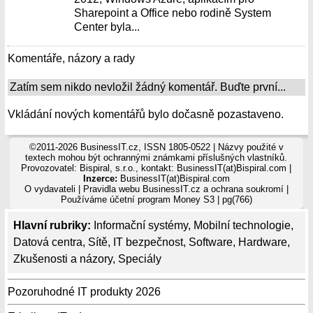
Sharepoint a Office nebo rodině System
Center byla...
Komentáře, názory a rady
Zatím sem nikdo nevložil žádný komentář. Buďte první...
Vkládání nových komentářů bylo dočasně pozastaveno.
©2011-2026 BusinessIT.cz, ISSN 1805-0522 | Názvy použité v
textech mohou být ochrannými známkami příslušných vlastníků.
Provozovatel: Bispiral, s.r.o., kontakt: BusinessIT(at)Bispiral.com |
Inzerce:
BusinessIT(at)Bispiral.com
O vydavateli
|
Pravidla webu BusinessIT.cz a ochrana soukromí
|
Používáme
účetní program Money S3
| pg(766)
Hlavní rubriky:
Informační systémy
,
Mobilní technologie
,
Datová centra
,
Sítě
,
IT bezpečnost
,
Software
,
Hardware
,
Zkušenosti a názory
,
Speciály
Pozoruhodné IT produkty 2026