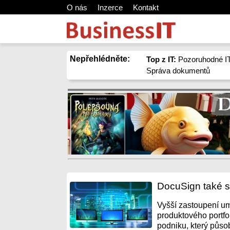
O nás
Inzerce
Kontakt
Nepřehlédněte:
Top z IT:
Pozoruhodné IT
Správa dokumentů
DocuSign také sá
Vyšší zastoupení um
produktového portfol
podniku, který působ