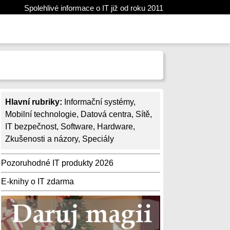
Spolehlivé informace o IT již od roku 2011
Hlavní rubriky:
Informační systémy
,
Mobilní technologie
,
Datová centra
,
Sítě
,
IT bezpečnost
,
Software
,
Hardware
,
Zkušenosti a názory
,
Speciály
Pozoruhodné IT produkty 2026
E-knihy o IT zdarma