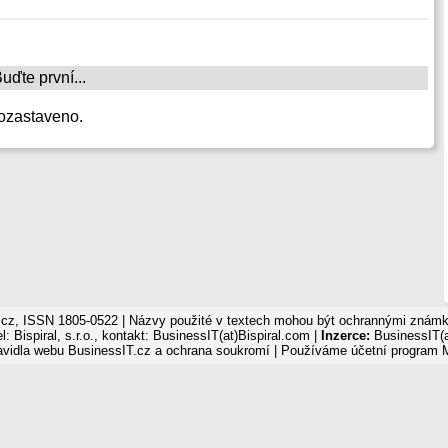
ďte první...
ozastaveno.
cz, ISSN 1805-0522 | Názvy použité v textech mohou být ochrannými známka
: Bispiral, s.r.o., kontakt: BusinessIT(at)Bispiral.com |
Inzerce:
BusinessIT(a
avidla webu BusinessIT.cz a ochrana soukromí
| Používáme
účetní program