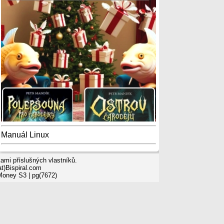
Manuál Linux
mi příslušných vlastníků.
t)Bispiral.com
 Money S3
| pg(7672)