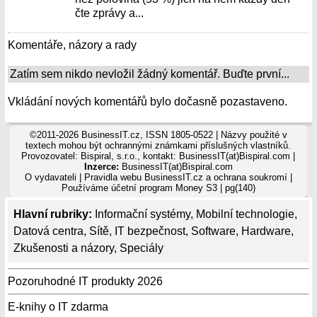
čte zprávy a...
Komentáře, názory a rady
Zatím sem nikdo nevložil žádný komentář. Buďte první...
Vkládání nových komentářů bylo dočasně pozastaveno.
©2011-2026 BusinessIT.cz, ISSN 1805-0522 | Názvy použité v
textech mohou být ochrannými známkami příslušných vlastníků.
Provozovatel: Bispiral, s.r.o., kontakt: BusinessIT(at)Bispiral.com |
Inzerce:
BusinessIT(at)Bispiral.com
O vydavateli
|
Pravidla webu BusinessIT.cz a ochrana soukromí
|
Používáme
účetní program Money S3
| pg(140)
Hlavní rubriky:
Informační systémy
,
Mobilní technologie
,
Datová centra
,
Sítě
,
IT bezpečnost
,
Software
,
Hardware
,
Zkušenosti a názory
,
Speciály
Pozoruhodné IT produkty 2026
E-knihy o IT zdarma