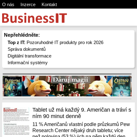
O nás
Inzerce
Kontakt
Nepřehlédněte:
Top z IT:
Pozoruhodné IT produkty pro rok 2026
Správa dokumentů
Digitální transformace
Informační systémy
Tablet už má každý 9. Američan a tráví s
ním 90 minut denně
11 % Američanů vlastní podle průzkumů Pew
Research Center nějaký druh tabletu; více
než polovina (53 %) jich na něm každý den