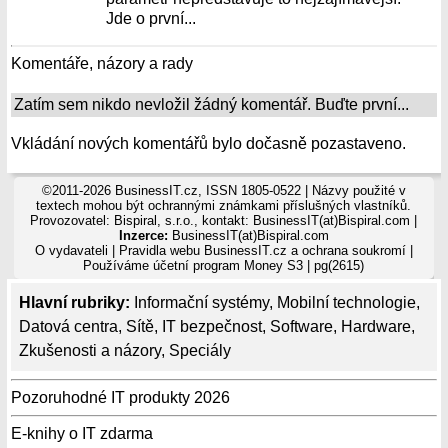
Jde o první...
Komentáře, názory a rady
Zatím sem nikdo nevložil žádný komentář. Buďte první...
Vkládání nových komentářů bylo dočasně pozastaveno.
©2011-2026 BusinessIT.cz, ISSN 1805-0522 | Názvy použité v
textech mohou být ochrannými známkami příslušných vlastníků.
Provozovatel: Bispiral, s.r.o., kontakt: BusinessIT(at)Bispiral.com |
Inzerce:
BusinessIT(at)Bispiral.com
O vydavateli
|
Pravidla webu BusinessIT.cz a ochrana soukromí
|
Používáme
účetní program Money S3
| pg(2615)
Hlavní rubriky:
Informační systémy
,
Mobilní technologie
,
Datová centra
,
Sítě
,
IT bezpečnost
,
Software
,
Hardware
,
Zkušenosti a názory
,
Speciály
Pozoruhodné IT produkty 2026
E-knihy o IT zdarma