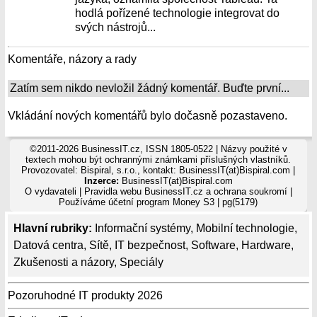
hodlá pořízené technologie integrovat do
svých nástrojů...
Komentáře, názory a rady
Zatím sem nikdo nevložil žádný komentář. Buďte první...
Vkládání nových komentářů bylo dočasně pozastaveno.
©2011-2026 BusinessIT.cz, ISSN 1805-0522 | Názvy použité v
textech mohou být ochrannými známkami příslušných vlastníků.
Provozovatel: Bispiral, s.r.o., kontakt: BusinessIT(at)Bispiral.com |
Inzerce:
BusinessIT(at)Bispiral.com
O vydavateli
|
Pravidla webu BusinessIT.cz a ochrana soukromí
|
Používáme
účetní program Money S3
| pg(5179)
Hlavní rubriky:
Informační systémy
,
Mobilní technologie
,
Datová centra
,
Sítě
,
IT bezpečnost
,
Software
,
Hardware
,
Zkušenosti a názory
,
Speciály
Pozoruhodné IT produkty 2026