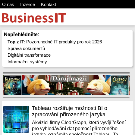
O nás
Inzerce
Kontakt
Nepřehlédněte:
Top z IT:
Pozoruhodné IT produkty pro rok 2026
Správa dokumentů
Digitální transformace
Informační systémy
Tableau rozšiřuje možnosti BI o
zpracování přirozeného jazyka
Akvizici firmy ClearGraph, která vyvíjí řešení
pro vyhledávání dat pomocí přirozeného
jazyka, oznámila společnost Tableau. Ta