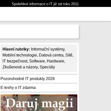
Spolehlivé informace o IT již od roku 2011
Hlavní rubriky:
Informační systémy
,
Mobilní technologie
,
Datová centra
,
Sítě
,
IT bezpečnost
,
Software
,
Hardware
,
Zkušenosti a názory
,
Speciály
Pozoruhodné IT produkty 2026
E-knihy o IT zdarma