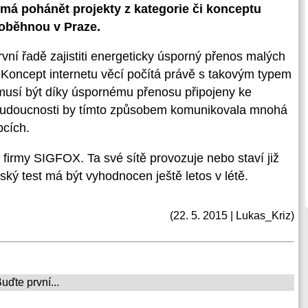
á má pohánět projekty z kategorie či konceptu
roběhnou v Praze.
vní řadě zajistiti energeticky úsporný přenos malých
 Koncept internetu věcí počítá právě s takovým typem
emusí být díky úspornému přenosu připojeny ke
V budoucnosti by tímto způsobem komunikovala mnohá
bcích.
ní firmy SIGFOX. Ta své sítě provozuje nebo staví již
ý test má být vyhodnocen ještě letos v létě.
(22. 5. 2015 | Lukas_Kriz)
ďte první...