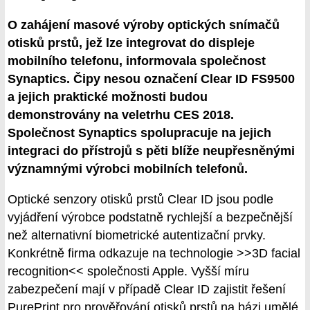
O zahájení masové výroby optických snímačů
otisků prstů, jež lze integrovat do displeje
mobilního telefonu, informovala společnost
Synaptics. Čipy nesou označení Clear ID FS9500
a jejich praktické možnosti budou
demonstrovány na veletrhu CES 2018.
Společnost Synaptics spolupracuje na jejich
integraci do přístrojů s pěti blíže neupřesněnými
významnými výrobci mobilních telefonů.
Optické senzory otisků prstů Clear ID jsou podle
vyjádření výrobce podstatně rychlejší a bezpečnější
než alternativní biometrické autentizační prvky.
Konkrétně firma odkazuje na technologie >>3D facial
recognition<< společnosti Apple. Vyšší míru
zabezpečení mají v případě Clear ID zajistit řešení
PurePrint pro prověřování otisků prstů na bázi umělé