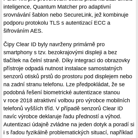
inteligence, Quantum Matcher pro adaptivní
srovnávání šablon nebo SecureLink, jež kombinuje
podporu protokolu TLS s autentizací ECC a
šifrováním AES.
Čipy Clear ID byly navrženy primárně pro
smartphony s tzv. bezokrajovými displeji a bez
tlačítek na čelní straně. Díky integraci do obrazovky
přístroje odpadá nutnost instalace samostatných
senzorů otisků prstů do prostoru pod displejem nebo
na zadní stranu telefonu. Lze předpokládat, že se
podobná řešení biometrické autentizace stanou
v roce 2018 atraktivní volbou pro výrobce mobilních
telefonů vyšších tříd. V případě senzorů Clear ID
navíc výrobce deklaruje řadu předností a výhod.
Autentizaci údajně zvládne na jeden dotyk a poradí si
i s řadou fyzikálně problematických situací, například