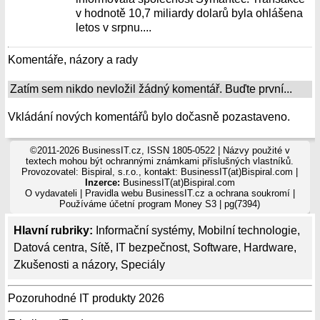
v hodnotě 10,7 miliardy dolarů byla ohlášena
letos v srpnu....
Komentáře, názory a rady
Zatím sem nikdo nevložil žádný komentář. Buďte první...
Vkládání nových komentářů bylo dočasně pozastaveno.
©2011-2026 BusinessIT.cz, ISSN 1805-0522 | Názvy použité v
textech mohou být ochrannými známkami příslušných vlastníků.
Provozovatel: Bispiral, s.r.o., kontakt: BusinessIT(at)Bispiral.com |
Inzerce:
BusinessIT(at)Bispiral.com
O vydavateli
|
Pravidla webu BusinessIT.cz a ochrana soukromí
|
Používáme
účetní program Money S3
| pg(7394)
Hlavní rubriky:
Informační systémy
,
Mobilní technologie
,
Datová centra
,
Sítě
,
IT bezpečnost
,
Software
,
Hardware
,
Zkušenosti a názory
,
Speciály
Pozoruhodné IT produkty 2026