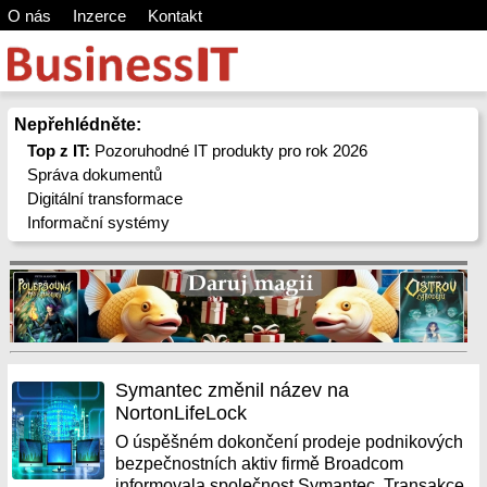
O nás
Inzerce
Kontakt
Nepřehlédněte:
Top z IT:
Pozoruhodné IT produkty pro rok 2026
Správa dokumentů
Digitální transformace
Informační systémy
Symantec změnil název na
NortonLifeLock
O úspěšném dokončení prodeje podnikových
bezpečnostních aktiv firmě Broadcom
informovala společnost Symantec. Transakce