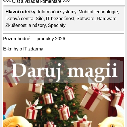
>>> Číst a vkládat komentáře <<<
Hlavní rubriky:
Informační systémy
,
Mobilní technologie
,
Datová centra
,
Sítě
,
IT bezpečnost
,
Software
,
Hardware
,
Zkušenosti a názory
,
Speciály
Pozoruhodné IT produkty 2026
E-knihy o IT zdarma