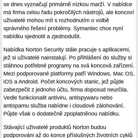
se dnes vyznačují primárně nízkou marží. V nabídce
má firma celou řadu pokročilých nástrojů, ale koncoví
uživatelé mohou mít s rozhodnutím o volbě
správného řešení problémy. Symantec chce nyní
nabídku sjednotit a zjednodušit.
Nabídka Norton Security stále pracuje s aplikacemi,
jež si uživatelé nainstalují. Po přihlášení do služby si
stáhnou potřebné programy na svá koncová zařízení.
Mezi podporované platformy patří Windows, Mac OS,
iOS a Android. Počet koncových stanic, jež půjde
zabezpečit z jednoho účtu, firma doposud neurčila.
Vedle funkcionalit antiviru, antispywaru nebo
antispamu služba nabídne i cloudové zálohování.
Půjde však o dodatečně zpoplatněnou nabídku.
Stávající uživatelé produktů Norton budou
podporováni až do konce příslušných životních cyklů