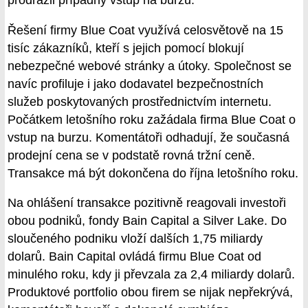
prodražil případný vstup na burzu.
Řešení firmy Blue Coat využívá celosvětově na 15
tisíc zákazníků, kteří s jejich pomocí blokují
nebezpečné webové stránky a útoky. Společnost se
navíc profiluje i jako dodavatel bezpečnostních
služeb poskytovaných prostřednictvím internetu.
Počátkem letošního roku zažádala firma Blue Coat o
vstup na burzu. Komentátoři odhadují, že současná
prodejní cena se v podstatě rovná tržní ceně.
Transakce má být dokončena do října letošního roku.
Na ohlášení transakce pozitivně reagovali investoři
obou podniků, fondy Bain Capital a Silver Lake. Do
sloučeného podniku vloží dalších 1,75 miliardy
dolarů. Bain Capital ovládá firmu Blue Coat od
minulého roku, kdy ji převzala za 2,4 miliardy dolarů.
Produktové portfolio obou firem se nijak nepřekrývá,