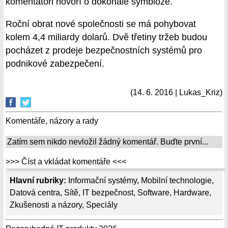
komentátoři hovoří o dokonalé symbióze.
Roční obrat nové společnosti se má pohybovat
kolem 4,4 miliardy dolarů. Dvě třetiny tržeb budou
pocházet z prodeje bezpečnostních systémů pro
podnikové zabezpečení.
(14. 6. 2016 | Lukas_Kriz)
Komentáře, názory a rady
Zatím sem nikdo nevložil žádný komentář. Buďte první...
>>> Číst a vkládat komentáře <<<
Hlavní rubriky:
Informační systémy
,
Mobilní technologie
,
Datová centra
,
Sítě
,
IT bezpečnost
,
Software
,
Hardware
,
Zkušenosti a názory
,
Speciály