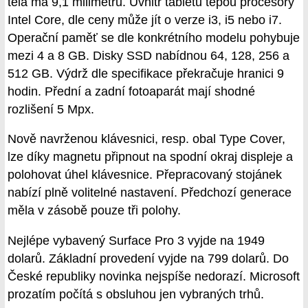
těla má 9,1 milimetru. Uvnitř tabletu tepou procesory
Intel Core, dle ceny může jít o verze i3, i5 nebo i7.
Operační paměť se dle konkrétního modelu pohybuje
mezi 4 a 8 GB. Disky SSD nabídnou 64, 128, 256 a
512 GB. Výdrž dle specifikace překračuje hranici 9
hodin. Přední a zadní fotoaparát mají shodné
rozlišení 5 Mpx.
Nově navrženou klávesnici, resp. obal Type Cover,
lze díky magnetu připnout na spodní okraj displeje a
polohovat úhel klávesnice. Přepracovaný stojánek
nabízí plně volitelné nastavení. Předchozí generace
měla v zásobě pouze tři polohy.
Nejlépe vybavený Surface Pro 3 vyjde na 1949
dolarů. Základní provedení vyjde na 799 dolarů. Do
České republiky novinka nejspíše nedorazí. Microsoft
prozatím počítá s obsluhou jen vybraných trhů.