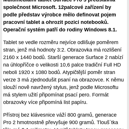
společnost Microsoft. 12palcové zařízení by
podle představ výrobce mělo definovat pojem
pracovní tablet a ohrozit pozici notebooků.
Operační systém patří do rodiny Windows 8.1.
Tablet se vedle rozměru nejvíce odlišuje poměrem
stran, jenž má hodnoty 3:2. Obrazovka má rozlišení
2160 x 1440 bodů. Starší generace Surface 2 nabízí
na úhlopříčce o velikosti 10,6 palce tradiční Full HD
neboli 1920 x 1080 bodů. Atypičtější poměr stran
verze 3 má zjednodušit psaní na obrazovce. K němu
slouží nově navržený stylus, jenž podle Microsoftu
má stylem užití připomínat psací pero. Formát
obrazovky více připomíná list papíru.
Přístroj bez klávesnice váží 800 gramů, generace
Pro 2 hmotnostně převyšuje 900 gramů. Tlouš´tka