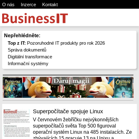
O nás
Inzerce
Kontakt
Nepřehlédněte:
Top z IT:
Pozoruhodné IT produkty pro rok 2026
Správa dokumentů
Digitální transformace
Informační systémy
Superpočítače spojuje Linux
V červnovém žebříčku nejvýkonnějších
superpočítačů světa Top 500 figuroval
operační systém Linux na 485 instalacích. Ze
zbývajících 15 pracuje 13 na Unixu a...