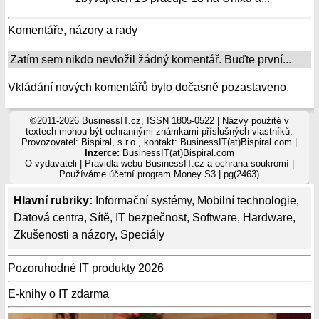
Komentáře, názory a rady
Zatím sem nikdo nevložil žádný komentář. Buďte první...
Vkládání nových komentářů bylo dočasně pozastaveno.
©2011-2026 BusinessIT.cz, ISSN 1805-0522 | Názvy použité v
textech mohou být ochrannými známkami příslušných vlastníků.
Provozovatel: Bispiral, s.r.o., kontakt: BusinessIT(at)Bispiral.com |
Inzerce:
BusinessIT(at)Bispiral.com
O vydavateli
|
Pravidla webu BusinessIT.cz a ochrana soukromí
|
Používáme
účetní program Money S3
| pg(2463)
Hlavní rubriky:
Informační systémy
,
Mobilní technologie
,
Datová centra
,
Sítě
,
IT bezpečnost
,
Software
,
Hardware
,
Zkušenosti a názory
,
Speciály
Pozoruhodné IT produkty 2026
E-knihy o IT zdarma