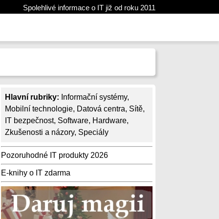
Spolehlivé informace o IT již od roku 2011
Hlavní rubriky:
Informační systémy
,
Mobilní technologie
,
Datová centra
,
Sítě
,
IT bezpečnost
,
Software
,
Hardware
,
Zkušenosti a názory
,
Speciály
Pozoruhodné IT produkty 2026
E-knihy o IT zdarma