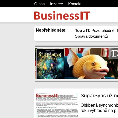
O nás
Inzerce
Kontakt
Nepřehlédněte:
Top z IT:
Pozoruhodné IT
Správa dokumentů
SugarSync už n
Oblíbená synchroniz
roku výhradně na pl