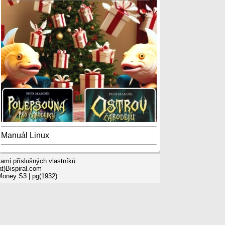
Manuál Linux
mi příslušných vlastníků.
t)Bispiral.com
 Money S3
| pg(1932)