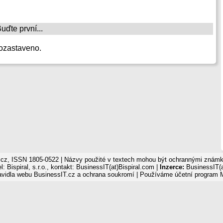
ďte první...
ozastaveno.
cz, ISSN 1805-0522 | Názvy použité v textech mohou být ochrannými známka
: Bispiral, s.r.o., kontakt: BusinessIT(at)Bispiral.com |
Inzerce:
BusinessIT(a
avidla webu BusinessIT.cz a ochrana soukromí
| Používáme
účetní program