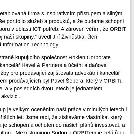
tablovaná firma s inspirativním přístupem a silnými
še portfolio služeb a produktů, a že budeme schopni
poru v oblasti ICT potřeb. A zároveň věřím, že ORBIT
 naší skupiny,“ uvedl Jiří Živnůstka, člen
Information Technology.
 straně kupujícího společnost Roklen Corporate
 kancelář Havel & Partners a účetní a daňové
žby pro prodávající zajišťovala advokátní kancelář
em prodávajících byl Pavel Šebera, který v ORBITu
el a v posledních dvou letech je jednatelem
akvizici.
p je velkým oceněním naší práce v minulých letech i
říštích let. Jsme rádi, že získáváme vlastníka, který
 je schopen a ochoten do našich plánů investovat, a
ulturu. Mezi skupinou Sudop a ORBITem je celá řada