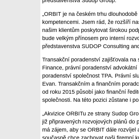
představenstva Sudop Group.
„ORBIT je na českém trhu dlouhodobě e
kompetencemi. Jsem rád, že rozšíří na
našim klientům poskytovat širokou pod
bude velkým přínosem pro interní rozvoj
představenstva SUDOP Consulting and 
Transakční poradenství zajišťovala na
Finance, právní poradenství advokátní
poradenství společnost TPA. Právní slu
Evan. Transakčním a finančním poradc
od roku 2015 působí jako finanční ředit
společnosti. Na této pozici zůstane i po 
„Akvizice ORBITu ze strany Sudop Grou
již připravených rozvojových plánů do p
má zájem, aby se ORBIT dále rozvíjel a
současně chce zachovat naši firemní k