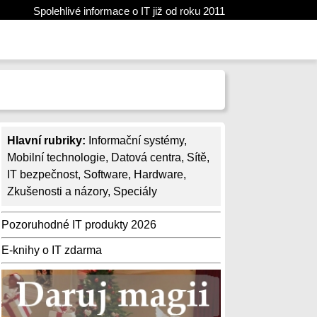
Spolehlivé informace o IT již od roku 2011
Hlavní rubriky:
Informační systémy
,
Mobilní technologie
,
Datová centra
,
Sítě
,
IT bezpečnost
,
Software
,
Hardware
,
Zkušenosti a názory
,
Speciály
Pozoruhodné IT produkty 2026
E-knihy o IT zdarma