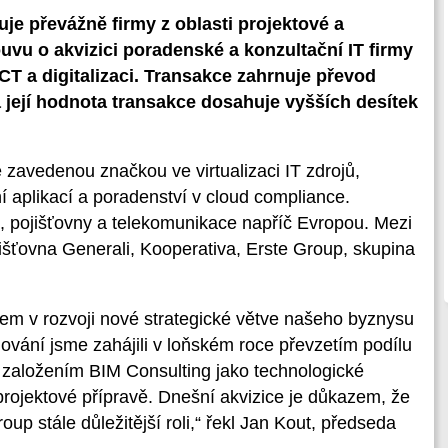
je převážně firmy z oblasti projektové a
uvu o akvizici poradenské a konzultační IT firmy
ICT a digitalizaci. Transakce zahrnuje převod
její hodnota transakce dosahuje vyšších desítek
zavedenou značkou ve virtualizaci IT zdrojů,
í aplikací a poradenství v cloud compliance.
ce, pojišťovny a telekomunikace napříč Evropou. Mezi
ojišťovna Generali, Kooperativa, Erste Group, skupina
em v rozvoji nové strategické větve našeho byznysu
dování jsme zahájili v loňském roce převzetím podílu
a založením BIM Consulting jako technologické
projektové přípravě. Dnešní akvizice je důkazem, že
up stále důležitější roli,“ řekl Jan Kout, předseda