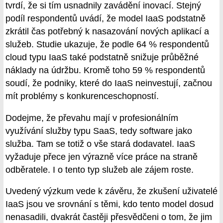
tvrdí, že si tím usnadnily zavádění inovací. Stejný
podíl respondentů uvádí, že model IaaS podstatně
zkrátil čas potřebný k nasazování nových aplikací a
služeb. Studie ukazuje, že podle 64 % respondentů
cloud typu IaaS také podstatně snižuje průběžné
náklady na údržbu. Kromě toho 59 % respondentů
soudí, že podniky, které do IaaS neinvestují, začnou
mít problémy s konkurenceschopností.
Dodejme, že převahu mají v profesionálním
využívání služby typu SaaS, tedy software jako
služba. Tam se totiž o vše stará dodavatel. IaaS
vyžaduje přece jen výrazně více práce na straně
odběratele. I o tento typ služeb ale zájem roste.
Uvedený výzkum vede k závěru, že zkušení uživatelé
IaaS jsou ve srovnání s těmi, kdo tento model dosud
nenasadili, dvakrát častěji přesvědčeni o tom, že jim