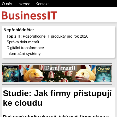
O nás
Inzerce
Kontakt
Nepřehlédněte:
Top z IT:
Pozoruhodné IT produkty pro rok 2026
Správa dokumentů
Digitální transformace
Informační systémy
Studie: Jak firmy přistupují
ke cloudu
Dvě nové studie ukazují, jaké mají firmy plány s