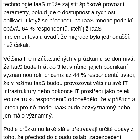
technologie IaaS může zajistit špičkové provozní
parametry, pokud jde o dostupnost a rychlost
aplikací. I když se přechodu na IaaS mnoho podniků
obává, 64 % respondentů, kteří již IaaS
implementovali, uvádí, že migrace byla jednodušší,
než čekali.
Většina firem zúčastněných v průzkumu se domnívá,
že IaaS bude hrát do 3 let v rámci jejich podnikání
významnou roli, přičemž až 44 % respondentů uvádí,
že v režimu IaaS budou provozovat většinu své IT
infrastruktury nebo dokonce IT prostředí jako celek.
Pouze 10 % respondentů odpovědělo, že v příštích 3
letech pro ně model IaaS bude bezvýznamný nebo
jen málo významný.
Podle průzkumu také stále přetrvávají určité obavy z
toho, že přechod do cloudu oslabí zabezpečení,