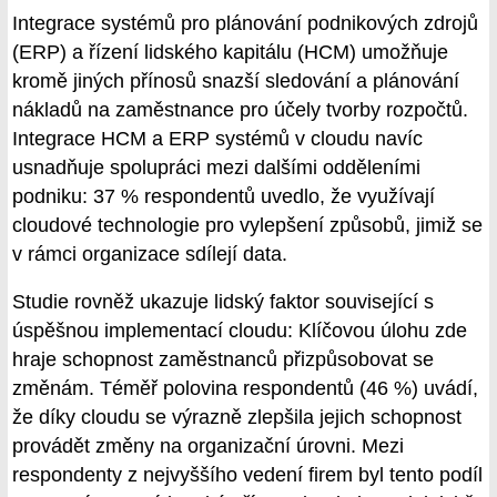
Integrace systémů pro plánování podnikových zdrojů
(ERP) a řízení lidského kapitálu (HCM) umožňuje
kromě jiných přínosů snazší sledování a plánování
nákladů na zaměstnance pro účely tvorby rozpočtů.
Integrace HCM a ERP systémů v cloudu navíc
usnadňuje spolupráci mezi dalšími odděleními
podniku: 37 % respondentů uvedlo, že využívají
cloudové technologie pro vylepšení způsobů, jimiž se
v rámci organizace sdílejí data.
Studie rovněž ukazuje lidský faktor související s
úspěšnou implementací cloudu: Klíčovou úlohu zde
hraje schopnost zaměstnanců přizpůsobovat se
změnám. Téměř polovina respondentů (46 %) uvádí,
že díky cloudu se výrazně zlepšila jejich schopnost
provádět změny na organizační úrovni. Mezi
respondenty z nejvyššího vedení firem byl tento podíl