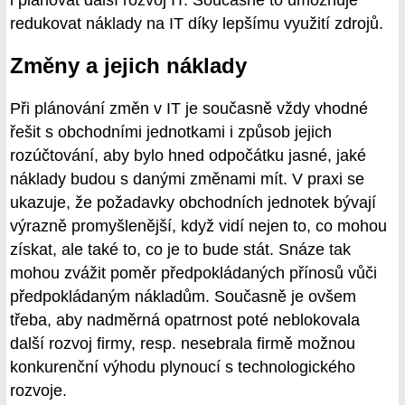
i plánovat další rozvoj IT. Současně to umožňuje
redukovat náklady na IT díky lepšímu využití zdrojů.
Změny a jejich náklady
Při plánování změn v IT je současně vždy vhodné
řešit s obchodními jednotkami i způsob jejich
rozúčtování, aby bylo hned odpočátku jasné, jaké
náklady budou s danými změnami mít. V praxi se
ukazuje, že požadavky obchodních jednotek bývají
výrazně promyšlenější, když vidí nejen to, co mohou
získat, ale také to, co je to bude stát. Snáze tak
mohou zvážit poměr předpokládaných přínosů vůči
předpokládaným nákladům. Současně je ovšem
třeba, aby nadměrná opatrnost poté neblokovala
další rozvoj firmy, resp. nesebrala firmě možnou
konkurenční výhodu plynoucí s technologického
rozvoje.