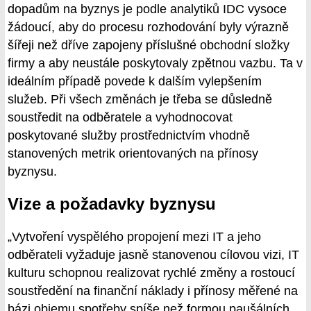
dopadům na byznys je podle analytiků IDC vysoce
žádoucí, aby do procesu rozhodování byly výrazně
šířeji než dříve zapojeny příslušné obchodní složky
firmy a aby neustále poskytovaly zpětnou vazbu. Ta v
ideálním případě povede k dalším vylepšením
služeb. Při všech změnách je třeba se důsledně
soustředit na odběratele a vyhodnocovat
poskytované služby prostřednictvím vhodně
stanovených metrik orientovaných na přínosy
byznysu.
Vize a požadavky byznysu
„Vytvoření vyspělého propojení mezi IT a jeho
odběrateli vyžaduje jasně stanovenou cílovou vizi, IT
kulturu schopnou realizovat rychlé změny a rostoucí
soustředění na finanční náklady i přínosy měřené na
bázi objemu spotřeby spíše než formou paušálních