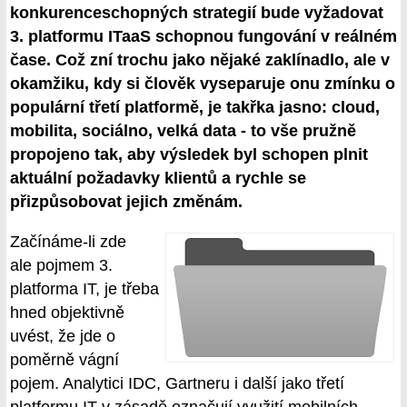
konkurenceschopných strategií bude vyžadovat
3. platformu ITaaS schopnou fungování v reálném
čase. Což zní trochu jako nějaké zaklínadlo, ale v
okamžiku, kdy si člověk vyseparuje onu zmínku o
populární třetí platformě, je takřka jasno: cloud,
mobilita, sociálno, velká data - to vše pružně
propojeno tak, aby výsledek byl schopen plnit
aktuální požadavky klientů a rychle se
přizpůsobovat jejich změnám.
Začínáme-li zde
ale pojmem 3.
platforma IT, je třeba
hned objektivně
uvést, že jde o
poměrně vágní
pojem. Analytici IDC, Gartneru i další jako třetí