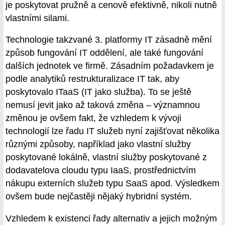
je poskytovat pružně a cenově efektivně, nikoli nutně
vlastními silami.
Technologie takzvané 3. platformy IT zásadně mění
způsob fungování IT oddělení, ale také fungování
dalších jednotek ve firmě. Zásadním požadavkem je
podle analytiků restrukturalizace IT tak, aby
poskytovalo ITaaS (IT jako služba). To se ještě
nemusí jevit jako až taková změna – významnou
změnou je ovšem fakt, že vzhledem k vývoji
technologií lze řadu IT služeb nyní zajišťovat několika
různými způsoby, například jako vlastní služby
poskytované lokálně, vlastní služby poskytované z
dodavatelova cloudu typu IaaS, prostřednictvím
nákupu externích služeb typu SaaS apod. Výsledkem
ovšem bude nejčastěji nějaký hybridní systém.
Vzhledem k existenci řady alternativ a jejich možným