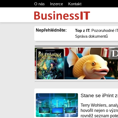
O nás
Inzerce
Kontakt
Nepřehlédněte:
Top z IT:
Pozoruhodné IT
Správa dokumentů
Stane se iPrint 
Terry Wohlers, anal
hovořil nejen o výz
rovněž seznam poten