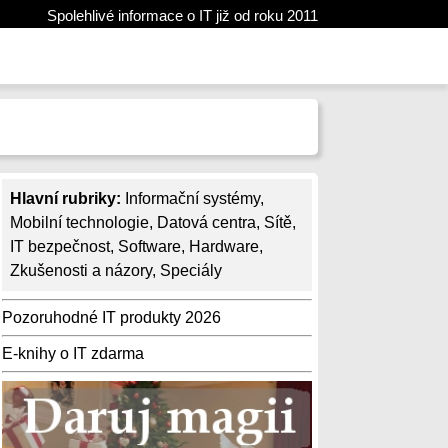
Spolehlivé informace o IT již od roku 2011
Hlavní rubriky:
Informační systémy
,
Mobilní technologie
,
Datová centra
,
Sítě
,
IT bezpečnost
,
Software
,
Hardware
,
Zkušenosti a názory
,
Speciály
Pozoruhodné IT produkty 2026
E-knihy o IT zdarma