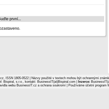
ďte první...
ozastaveno.
cz, ISSN 1805-0522 | Názvy použité v textech mohou být ochrannými známka
: Bispiral, s.r.o., kontakt: BusinessIT(at)Bispiral.com |
Inzerce:
BusinessIT(a
avidla webu BusinessIT.cz a ochrana soukromí
| Používáme
účetní program