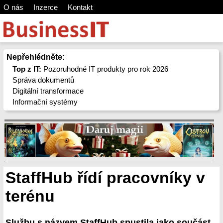
O nás
Inzerce
Kontakt
Nepřehlédněte:
Top z IT:
Pozoruhodné IT produkty pro rok 2026
Správa dokumentů
Digitální transformace
Informační systémy
StaffHub řídí pracovníky v
terénu
Službu s názvem StaffHub spustila jako součást